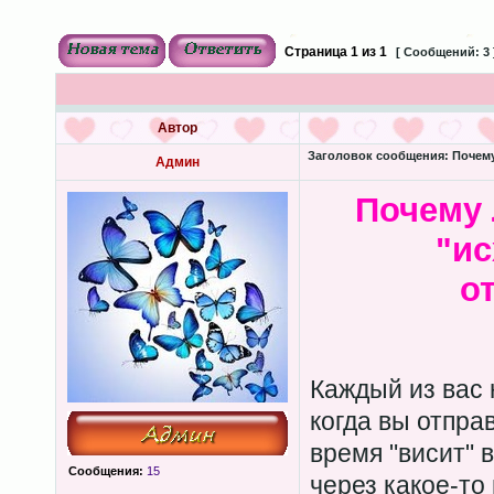
Страница
1
из
1
[ Сообщений: 3 
Автор
Заголовок сообщения:
Почему
Админ
Почему 
"ис
о
Каждый из вас 
когда вы отпра
время "висит" в
Сообщения:
15
через какое-то