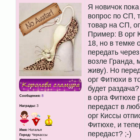
Я новичок пока
вопрос по СП, 
товар на СП, оп
Пример: В орг 
18, но в темке
передать через
возле Гранда, м
живу). Но перед
орг Фитюхи в т
будет раздача?
в орга Фитюхе р
Сообщения:
8
передаст в люб
Награды:
3
орг Киссы отпи
Фитюхе, и тепе
Имя:
Наталья
передаст? ;-)
Город:
Черкассы
Репутация:
2