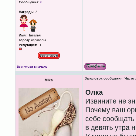
Сообщения:
0
Награды:
3
Имя:
Наталья
Город:
черкассы
Репутация:
-1
Вернуться к началу
Заголовок сообщения:
Часто 
Mika
Олка
Извините не зн
Почему ваш орг
себе сообщать 
в девять утра 