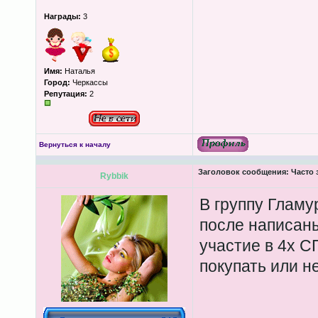
Награды:
3
Имя:
Наталья
Город:
Черкассы
Репутация:
2
Вернуться к началу
Заголовок сообщения:
Часто 
Rybbik
В группу Гламу
после написаны
участие в 4х С
покупать или н