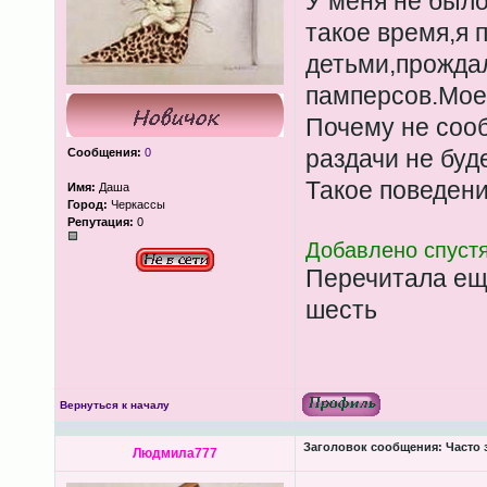
У меня не было
такое время,я 
детьми,прождал
памперсов.Мое 
Почему не сооб
раздачи не буд
Сообщения:
0
Такое поведени
Имя:
Даша
Город:
Черкассы
Репутация:
0
Добавлено спустя
Перечитала ещё
шесть
Вернуться к началу
Заголовок сообщения:
Часто 
Людмила777