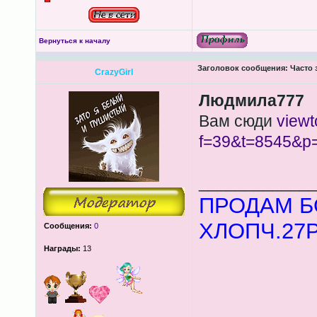
Вернуться к началу
Заголовок сообщения:
Часто 
CrazyGirl
Людмила777
Вам сюди
viewt
f=39&t=8545&p
____________
ПРОДАМ Б
ХЛОПЧ.27Р.
Сообщения:
0
Награды:
13