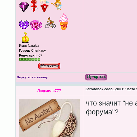
Имя:
Natalya
Город:
Cherkasy
Репутация:
67
Вернуться к началу
Заголовок сообщения:
Часто 
Людмила777
что значит "не
форума"?