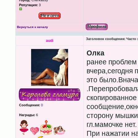
Город:
Cherkassy
Репутация:
3
Вернуться к началу
Заголовок сообщения:
Часто 
audi
Олка
ранее проблем 
вчера,сегодня 
это было.Внач
.Перепробовала
скопированное 
сообщение,окн
Сообщения:
0
сторону мышки 
Награды:
6
гл.мамочке нет.
При нажатии н