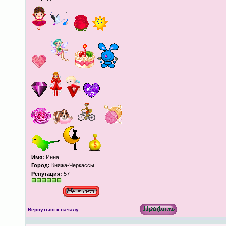
Имя:
Инна
Город:
Княжа-Черкассы
Репутация:
57
Вернуться к началу