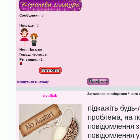
Сообщения:
0
Награды:
3
Имя:
Наталья
Город:
черкассы
Репутация:
-1
Вернуться к началу
Заголовок сообщения:
Часто 
svetljak
підкажіть будь
проблема, на п
повідомлення з
повідомлення у 