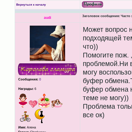
Вернуться к началу
Заголовок сообщения:
Часто 
audi
Может вопрос н
подходящей те
что))
Помогите пож. 
проблемой.Ни 
могу воспользо
буфер обмена.Т
Сообщения:
0
буфер обмена н
Награды:
6
теме не могу))
Проблема тольк
все ок)
Имя:
Алена