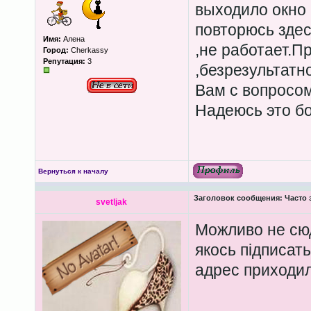
выходило окно в
повторюсь здес
Имя:
Алена
,не работает.П
Город:
Cherkassy
Репутация:
3
,безрезультатно
Вам с вопросом
Надеюсь это бо
Вернуться к началу
Заголовок сообщения:
Часто 
svetljak
Можливо не сю
якось підписат
адрес приходи