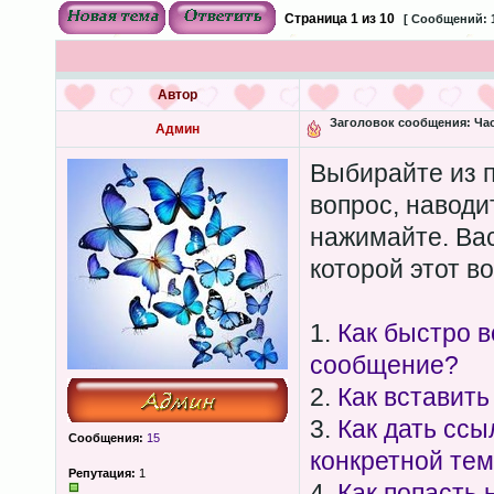
Страница
1
из
10
[ Сообщений: 
Автор
Заголовок сообщения:
Час
Админ
Выбирайте из 
вопрос, наводи
нажимайте. Вас
которой этот в
1.
Как быстро в
сообщение?
2.
Как вставить
3.
Как дать ссы
Сообщения:
15
конкретной те
Репутация:
1
4.
Как попасть 