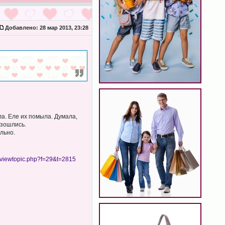
Добавлено:
28 мар 2013, 23:28
ла. Еле их помыла. Думала,
азошлись.
льно.
viewtopic.php?f=29&t=2815