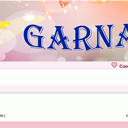
Сооб
34 ]
Н