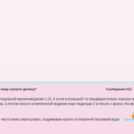
 чому купаєте дитину?
Сообщение:
#12
в отедльной ванночке(дочке 1,2). А если в большой то предварительно хорош
ах, а потом просто в кипяченой водичке еще недельки 2 и после с крана. Но м
 часто кожа пересыхает, подумываю купать в покупной питьевой воде