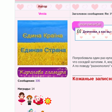
Автор
Vesta
Заголовок сообщения:
Re: У
evan
писал(а):
Девченки, а как вы
Попробовала один раз купа
что соседей затопим. А, ко
А по поводу "разнополого" 
_________________
Кожаные записн
Сообщения:
335
Награды:
14