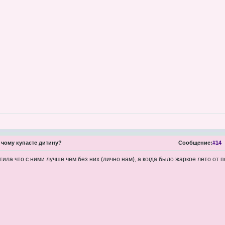
 чому купаєте дитину?
Сообщение:
#14
етила что с ними лучше чем без них (лично нам), а когда было жаркое лето от