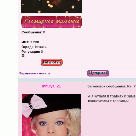
Сообщения:
0
Имя:
Юлия
Город:
Черкаси
Репутация:
0
Вернуться к началу
innulya_21
Заголовок сообщения:
Re: У
А я купала в травках и зам
ванночкамы с травками.