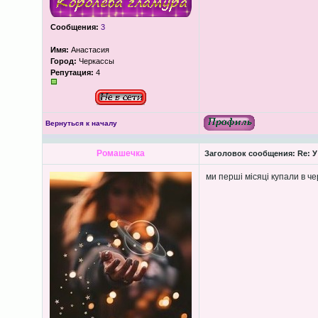
Сообщения:
3
Имя:
Анастасия
Город:
Черкассы
Репутация:
4
Вернуться к началу
Ромашечка
Заголовок сообщения:
Re: У
ми перші місяці купали в ч