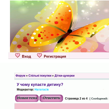
Вход
Регистрация
Форум
»
Спільні покупки
»
Дітки-цукерки
У чому купаєте дитину?
Модератор:
Нататасік
Страница
2
из
4
[ Сообщений: 