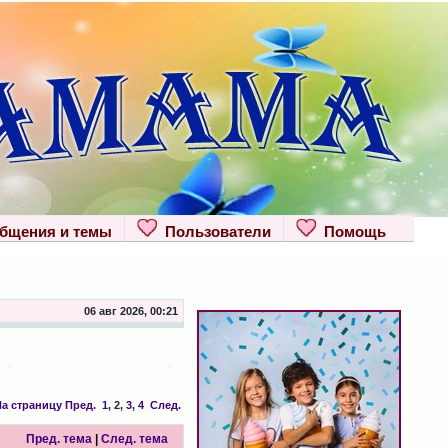
щения и темы
Пользователи
Помощь
06 авг 2026, 00:21
а страницу
Пред.
1
,
2
,
3
,
4
След.
Пред. тема
|
След. тема