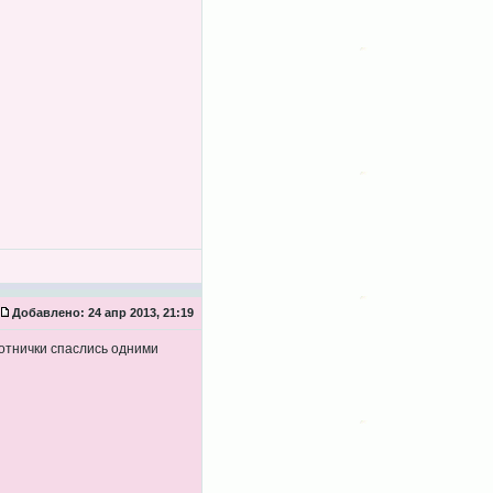
Добавлено:
24 апр 2013, 21:19
 потнички спаслись одними