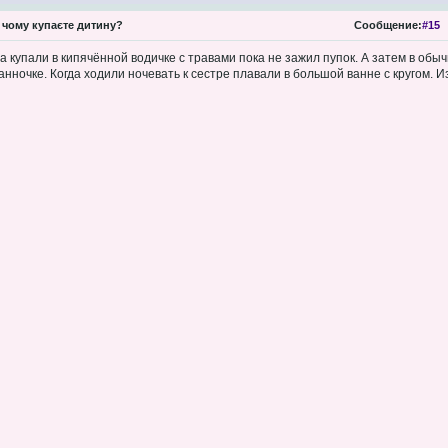
 чому купаєте дитину?
Сообщение:
#15
 купали в кипячённой водичке с травами пока не зажил пупок. А затем в обычно
анночке. Когда ходили ночевать к сестре плавали в большой ванне с кругом. 