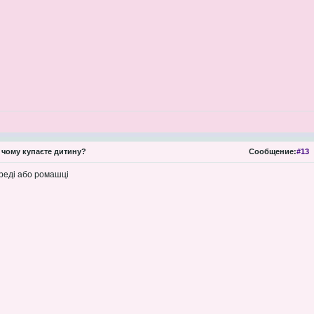
 чому купаєте дитину?
Сообщение:
#13
ереді або ромашці