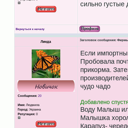
сильно густые д
Вернуться к началу
Заголовок сообщения:
Фирмы-
Линда
Если импортные
Пробовала поч
прикорма. Зат
производителей
чудо чадо
Сообщения:
20
Добавлено спустя
Имя:
Людмила
Воду Малыш ил
Город:
Украина
Репутация:
0
Малышка хорол
Карапуз- черед