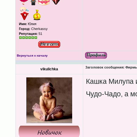
Имя:
Юлия
Город:
Cherkassy
Репутация:
51
Вернуться к началу
Заголовок сообщения:
Фирмы-
vikulichka
Кашка Милупа и
Чудо-Чадо, а м