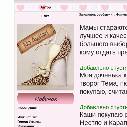
Автор
Заголовок сообщения:
Фирмы-
Елка
Мамы стараются
лучшее и качес
большого выбо
кому отдать пр
Добавлено спустя
Моя доченька 
творог Тема, п
покупаю, счита
Добавлено спустя
Сообщения:
9
Каши покупаю 
Имя:
Татьяна
Нестле и Карап
Город:
Украина
Репутация:
0