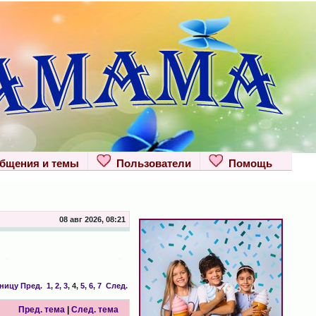
щения и темы
Пользователи
Помощь
08 авг 2026, 08:21
аницу
Пред.
1
,
2
,
3
,
4
,
5
,
6
,
7
След.
Пред. тема
|
След. тема