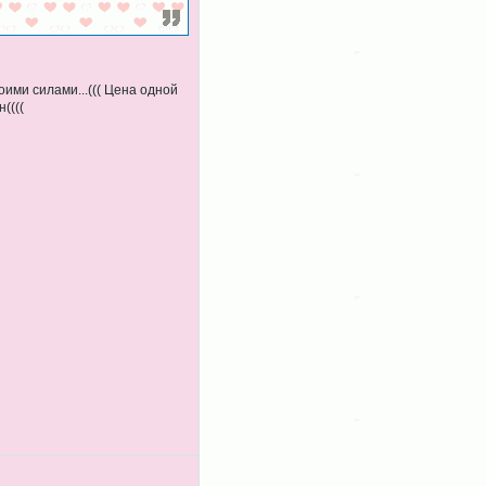
ими силами...((( Цена одной
((((