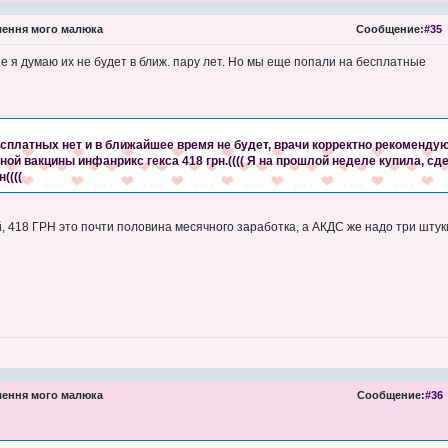
ення мого малюка
Сообщение:
#35
е я думаю их не будет в ближ. пару лет. Но мы еще попали на бесплатные
есплатных нет и в ближайшее время не будет, врачи корректно рекоменду
одной вакцины инфанрикс гекса 418 грн.(((( Я на прошлой неделе купила, сд
((((
й, 418 ГРН это почти половина месячного заработка, а АКДС же надо три шту
ення мого малюка
Сообщение:
#36