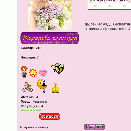
да, сейчас АКДС бесплатны
вакцины инфанрикс гекса 41
Сообщения:
0
Награды:
7
Имя:
Маша
Город:
Черкассы
Репутация:
64
Вернуться к началу