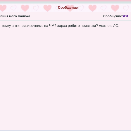
Сообщение
ення мого малюка
Сообщение:
#31
и темку антипрививочників на ЧМ? зараз робите прививки? можно в ЛС.