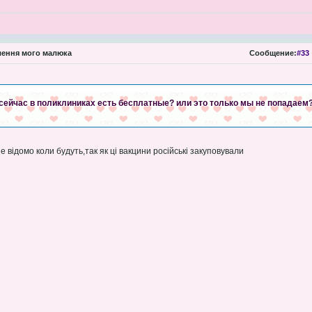
ення мого малюка
Сообщение:
#33
сейчас в поликлиниках есть бесплатные? или это только мы не попадаем
е відомо коли будуть,так як ці вакцини російські закуповували