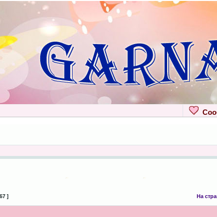
Сооб
67 ]
На стр