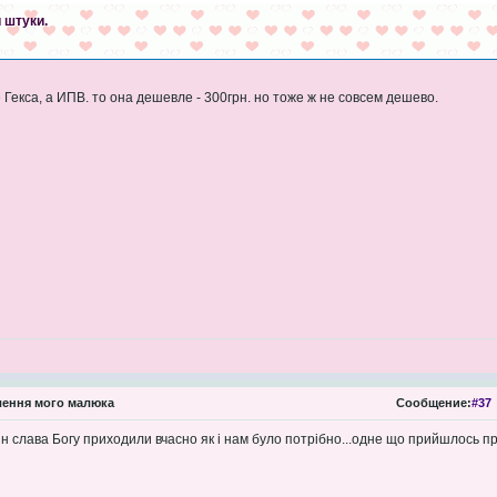
 штуки.
Гекса, а ИПВ. то она дешевле - 300грн. но тоже ж не совсем дешево.
ення мого малюка
Сообщение:
#37
н слава Богу приходили вчасно як і нам було потрібно...одне що прийшлось 