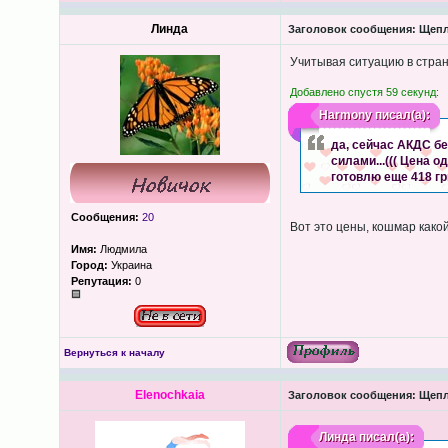
Линда
Заголовок сообщения:
Щепл
Учитывая ситуацию в стран
Добавлено спустя 59 секунд:
Harmony
писал(а):
да, сейчас АКДС б
силами...((( Цена 
готовлю еще 418 грн
Сообщения:
20
Вот это цены, кошмар како
Имя:
Людмила
Город:
Украина
Репутация:
0
Вернуться к началу
Elenochkaia
Заголовок сообщения:
Щепл
Линда
писал(а):