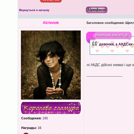
Вернуться к началу
Alchonok
Заголовок сообщения:
Щепл
lmamask
писал(а):
девочки, а АКДСки 
ні АКДС дійсно немає і ще н
_________________
Сообщения:
195
Награды:
16