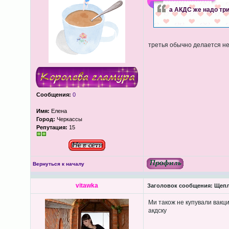
а АКДС же надо три
третья обычно делается не 
Сообщения:
0
Имя:
Елена
Город:
Черкассы
Репутация:
15
Вернуться к началу
vitawka
Заголовок сообщения:
Щепл
Ми також не купували вакци
акдску