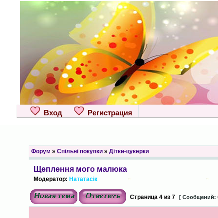
Вход
Регистрация
Форум
»
Спільні покупки
»
Дітки-цукерки
Щеплення мого малюка
Модератор:
Нататасік
Страница
4
из
7
[ Сообщений: 