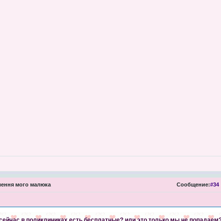
ення мого малюка
Сообщение:
#34
сейчас в поликлиниках есть бесплатные? или это только мы не попадаем