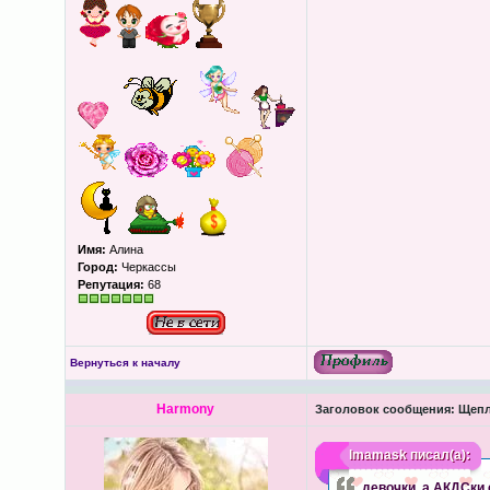
Имя:
Алина
Город:
Черкассы
Репутация:
68
Вернуться к началу
Harmony
Заголовок сообщения:
Щепл
lmamask
писал(а):
девочки, а АКДСки 