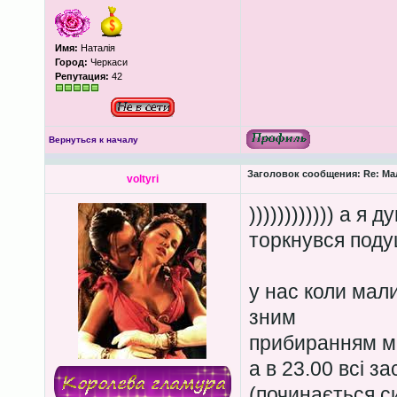
Имя:
Наталія
Город:
Черкаси
Репутация:
42
Вернуться к началу
Заголовок сообщения:
Re: Ма
voltyri
)))))))))))) а я
торкнувся подуш
у нас коли мали
зним
прибиранням м
а в 23.00 всі з
(починається с