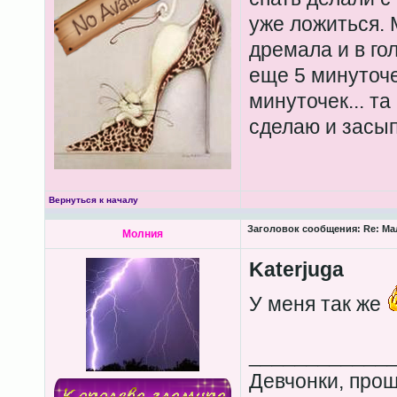
уже ложиться. 
дремала и в го
еще 5 минуточе
минуточек... та
сделаю и засып
Вернуться к началу
Заголовок сообщения:
Re: Ма
Молния
Katerjuga
У меня так же
____________
Девчонки, прош