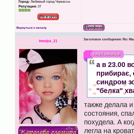
Город:
Любимый город Черкассы
Репутация:
37
Вернуться к началу
Заголовок сообщения:
Re: Ма
innulya_21
voltyri
писал(а):
а в 23.00 в
прибирає, 
синдром з
"белка" хват
также делала и
состояния, спал
похудела. А ко
легла на кроват