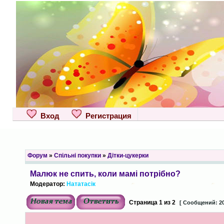
Вход
Регистрация
Форум
»
Спільні покупки
»
Дітки-цукерки
Малюк не спить, коли мамі потрібно?
Модератор:
Нататасік
Страница
1
из
2
[ Сообщений: 20