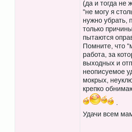
(да и тогда не 
"не могу я стол
нужно убрать, п
только причин
пытаются оправ
Помните, что "м
работа, за кото
выходных и отп
неописуемое уд
мокрых, неуклю
крепко обнима
.
Удачи всем м
____________