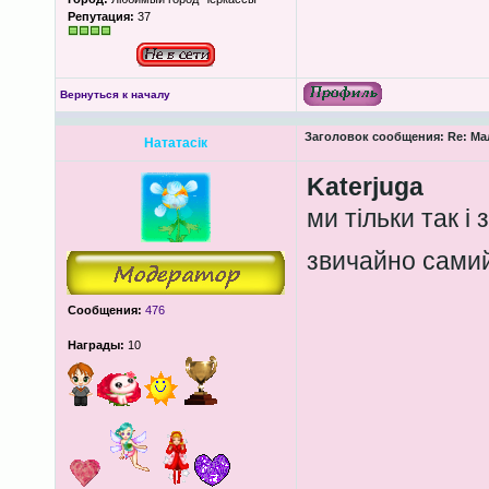
Репутация:
37
Вернуться к началу
Заголовок сообщения:
Re: Ма
Нататасік
Katerjuga
ми тільки так і
звичайно сами
Сообщения:
476
Награды:
10