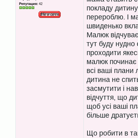
Репутация:
42
покладу дитину
перероблю. І м
швиденько вкла
Малюк відчуває 
тут буду нудно
проходити якес
малюк починає 
всі ваші плани 
дитина не спит
засмутити і на
відчуття, що ди
щоб усі ваші п
більше дратуєт
Що робити в та