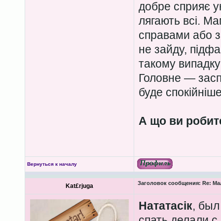
добре сприяє у
лягають всі. М
справами або з
не зайду, підфа
такому випадку
Головне — засп
буде спокійніше
А що ви робит
Вернуться к началу
Заголовок сообщения:
Re: Ма
Kat£rjuga
Нататасік
, был
спать делали с