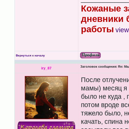
Кожаные з
дневники 
работы
view
Вернуться к началу
Заголовок сообщения:
Re: Ма
iry_87
После отлучени
мамы) месяц я 
было не куда ,
потом вроде вс
тяжело было, н
качать, спина 