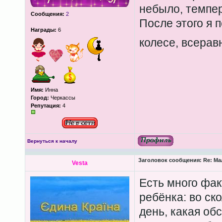
небыло, темпер
Сообщения:
2
После этого я 
Награды:
6
колесе, всера
Имя:
Инна
Город:
Черкассы
Репутация:
4
Вернуться к началу
Заголовок сообщения:
Re: Ма
Vesta
Есть много фак
ребёнка: во ско
день, какая обс