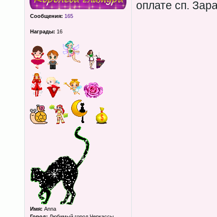
оплате сп. Зар
Сообщения:
165
Награды:
16
Имя:
Anna
Город:
Любимый город Черкассы