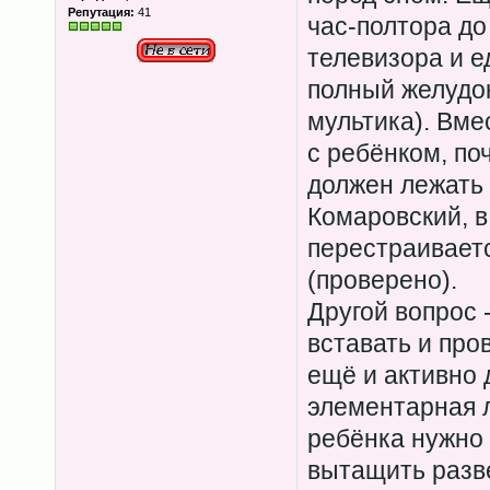
Репутация:
41
час-полтора до
телевизора и е
полный желудок
мультика). Вме
с ребёнком, поч
должен лежать 
Комаровский, в
перестраивает
(проверено).
Другой вопрос 
вставать и про
ещё и активно д
элементарная л
ребёнка нужно 
вытащить разве