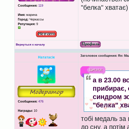
Сообщения:
119
"белка" хватає) )
Имя:
марина
Город:
Черкассы
Репутация:
9
Вернуться к началу
Заголовок сообщения:
Re: Ма
Нататасік
Цитата:
а в 23.00 в
прибирає, 
синдром з
Сообщения:
476
"белка" хват
Награды:
10
тобі медаль за 
до сну, а потім