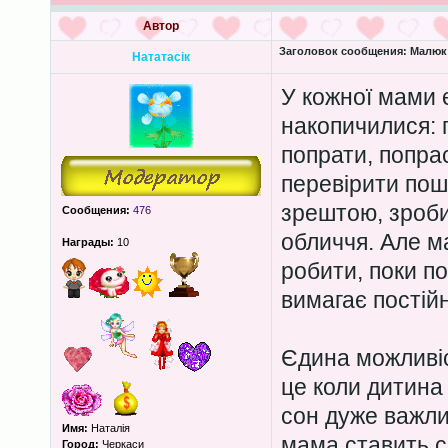
Автор
Заголовок сообщения:
Малюк 
Нататасік
У кожної мами є
накопичилися: 
попрати, попрас
перевірити пош
зрештою, зроби
Сообщения:
476
обличчя. Але м
Награды:
10
робити, поки п
вимагає постійн
Єдина можливіс
це коли дитина
сон дуже важлив
Имя:
Наталія
мама ставить с
Город:
Черкаси