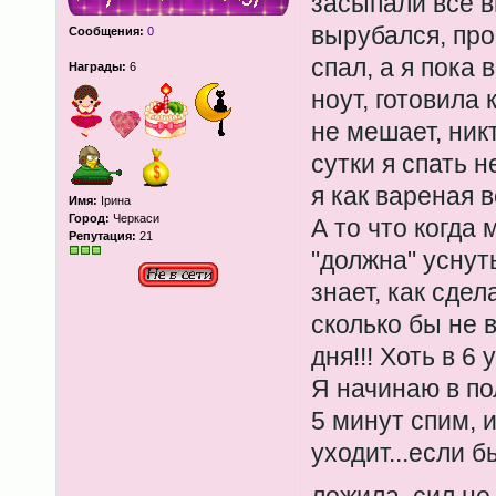
засыпали все 
вырубался, про
Сообщения:
0
спал, а я пока 
Награды:
6
ноут, готовила 
не мешает, никт
сутки я спать н
я как вареная в
Имя:
Ірина
Город:
Черкаси
А то что когда 
Репутация:
21
"должна" уснуть
знает, как сдел
сколько бы не в
дня!!! Хоть в 6 у
Я начинаю в пол
5 минут спим, 
уходит...если б