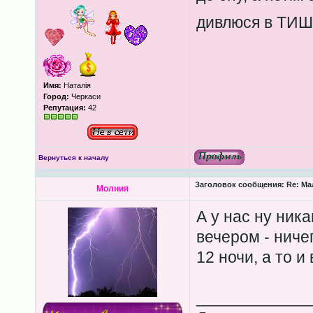
дивлюся в ТИ
Имя:
Наталія
Город:
Черкаси
Репутация:
42
Вернуться к началу
Заголовок сообщения:
Re: Ма
Молния
А у нас ну ника
вечером - ничег
12 ночи, а то и 
____________