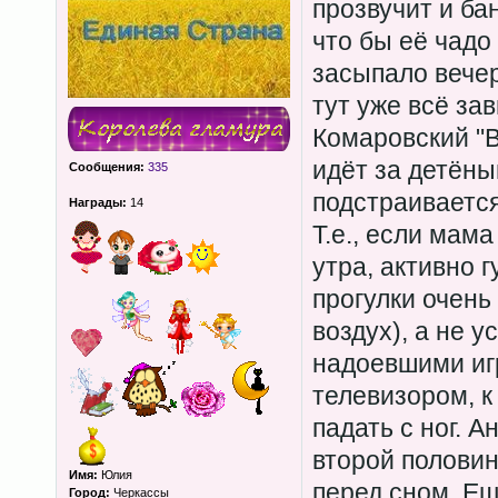
прозвучит и ба
что бы её чадо
засыпало вече
тут уже всё зав
Комаровский "В
идёт за детён
Сообщения:
335
подстраивается
Награды:
14
Т.е., если мама
утра, активно г
прогулки очень
воздух), а не у
надоевшими иг
телевизором, к
падать с ног. 
второй полови
Имя:
Юлия
перед сном. Ещ
Город:
Черкассы