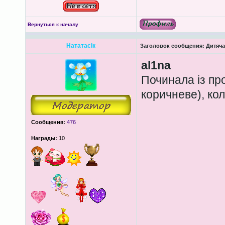
Вернуться к началу
Нататасік
Заголовок сообщения:
Дитяча
al1na
Починала із пр
коричневе), кол
Сообщения:
476
Награды:
10