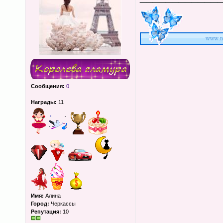
Сообщения:
0
Награды:
11
Имя:
Алина
Город:
Черкассы
Репутация:
10