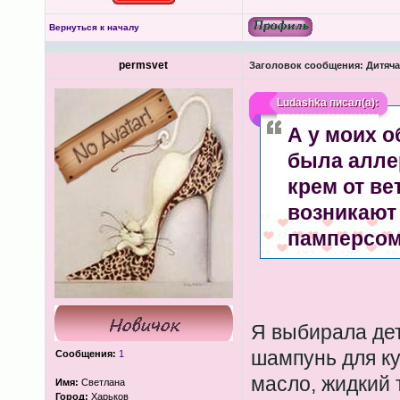
Вернуться к началу
permsvet
Заголовок сообщения:
Дитяча
Ludashka
писал(а):
А у моих о
была аллер
крем от ве
возникают
памперсом
Я выбирала дет
шампунь для ку
Сообщения:
1
масло, жидкий 
Имя:
Светлана
Город:
Харьков