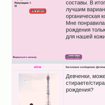
составы. В итог
Репутация:
0
лучшим вариан
органическая к
Мне понравилас
рождения тольк
для нашей кож
Вернуться к началу
al1na
Заголовок сообщения:
Дитяча
Девченки, може
стираете/стира
рождения?
____________