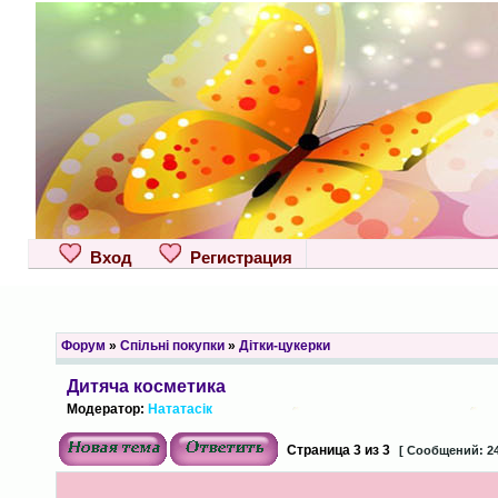
Вход
Регистрация
Форум
»
Спільні покупки
»
Дітки-цукерки
Дитяча косметика
Модератор:
Нататасік
Страница
3
из
3
[ Сообщений: 24