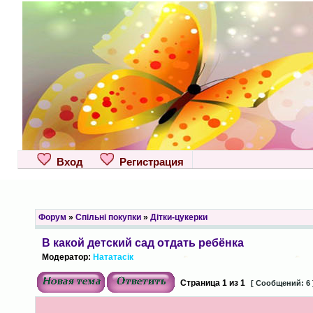
Вход
Регистрация
Форум
»
Спільні покупки
»
Дітки-цукерки
В какой детский сад отдать ребёнка
Модератор:
Нататасік
Страница
1
из
1
[ Сообщений: 6 