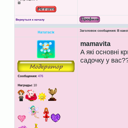
Вернуться к началу
Заголовок сообщения:
В како
Нататасік
mamavita
А які основні кр
садочку у вас?
Сообщения:
476
Награды:
10