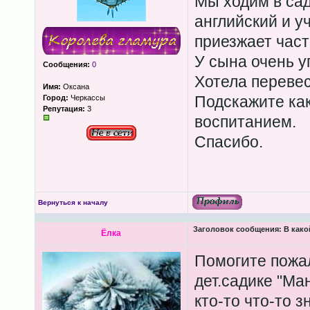
Мы ходим в сад
английский и уч
приезжает част
У сына очень у
Сообщения:
0
Хотела перевес
Имя:
Оксана
Подскажите как
Город:
Черкассы
Репутация:
3
воспитанием.
Спасибо.
Вернуться к началу
Заголовок сообщения:
В како
Ёлка
Помогите пожал
дет.садике "Ма
кто-то что-то 