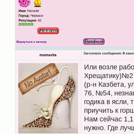
Имя:
Наталія
Город:
Черкаси
Репутация:
42
Вернуться к началу
Заголовок сообщения:
В како
mamavita
Или возле рабо
Хрещатику)№2 
(р-н Казбета, у
76, №54, незна
годика в ясли, 
приучить к гор
Нам сейчас 1,1 
нужно. Где луч