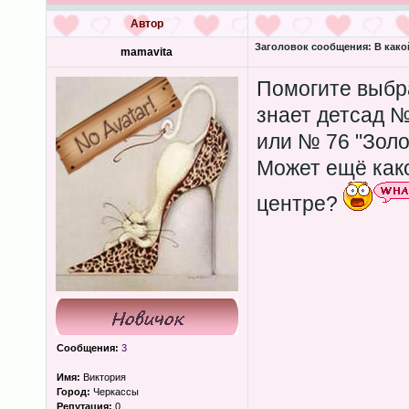
Автор
Заголовок сообщения:
В како
mamavita
Помогите выбра
знает детсад 
или № 76 "Золо
Может ещё како
центре?
Сообщения:
3
Имя:
Виктория
Город:
Черкассы
Репутация:
0