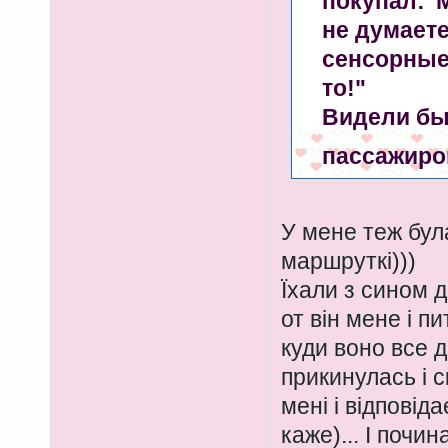
покупал:"
не думаете
сенсорные!
то!"
Видели бы
пассажиров
У мене теж бул
маршруткі)))
Їхали з сином д
от він мене і пи
куди воно все д
прикинулась і с
мені і відповіда
каже)... І почи