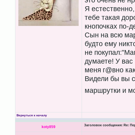
это очень не нр
Я естественно,
тебе такая дор
кнопочках по-д
Сын на всю мар
будто ему никто
не покупал:"Ма
думаете! У вас 
меня г@вно как
Видели бы вы 
маршрутки и мо
Вернуться к началу
Заголовок сообщения:
Re: Пе
koty859