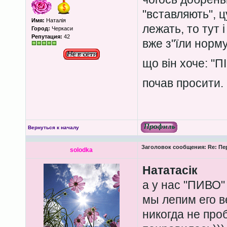
"вставляють", ц
Имя:
Наталія
лежать, то тут і
Город:
Черкаси
Репутация:
42
вже з"їли норму
що він хоче: "П
почав просити.
Вернуться к началу
Заголовок сообщения:
Re: Пе
solodka
Нататасік
а у нас "ПИВО"
мы лепим его ве
никогда не про