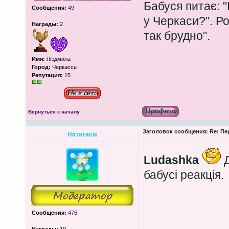
Бабуся питає: 
Сообщения:
49
у Черкаси?". Ро
Награды:
2
так брудно".
Имя:
Людмила
Город:
Черкассы
Репутация:
15
Вернуться к началу
Заголовок сообщения:
Re: Пе
Нататасік
Ludashka
Д
бабусі реакція.
Сообщения:
476