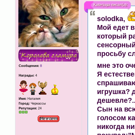
Katerjuga
писал(а):
solodka
,
Мой едет в
который ра
сенсорный
просьбу с
мне это оч
Сообщения:
8
Я естестве
Награды:
4
спрашиваю 
игрушка? д
дешевле?..
Имя:
Наталия
Город:
Черкассы
Сын на всю
Репутация:
24
голосом ка
никогда ни