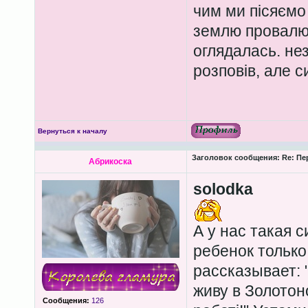
чим ми пісяємо 
землю провалю
оглядалась. не
розповів, але с
Вернуться к началу
Заголовок сообщения:
Re: Пе
Абрикоска
solodka
А у нас такая 
ребенок только
рассказывает: 
живу в Золотоно
Сообщения:
126