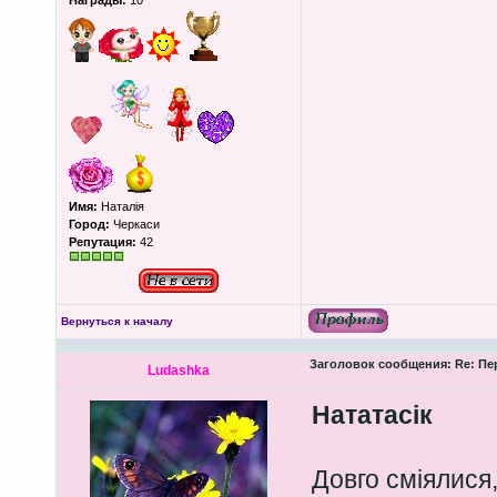
Награды:
10
Имя:
Наталія
Город:
Черкаси
Репутация:
42
Вернуться к началу
Заголовок сообщения:
Re: Пе
Ludashka
Нататасік
Довго сміялися,