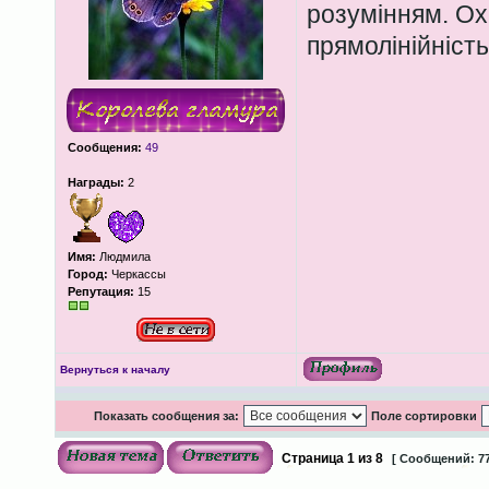
розумінням. Ох
прямолінійність
Сообщения:
49
Награды:
2
Имя:
Людмила
Город:
Черкассы
Репутация:
15
Вернуться к началу
Показать сообщения за:
Поле сортировки
Страница
1
из
8
[ Сообщений: 77