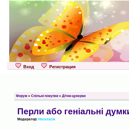
Вход
Регистрация
Форум
»
Спільні покупки
»
Дітки-цукерки
Перли або геніальні думк
Модератор:
Нататасік