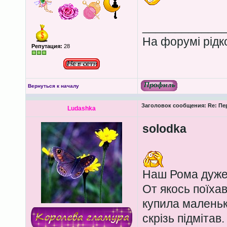
____________
На форумі рідко
Репутация:
28
Вернуться к началу
Заголовок сообщения:
Re: Пе
Ludashka
solodka
Наш Рома дуже 
От якось поїхав
купила маленьк
скрізь підмітав