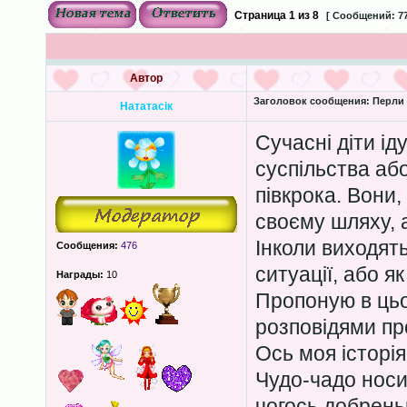
Страница
1
из
8
[ Сообщений: 77
Автор
Заголовок сообщения:
Перли 
Нататасік
Сучасні діти ід
суспільства аб
півкрока. Вони,
своєму шляху, 
Інколи виходять
Сообщения:
476
ситуації, або я
Награды:
10
Пропоную в цьо
розповідями пр
Ось моя історія
Чудо-чадо носи
чогось добреньк