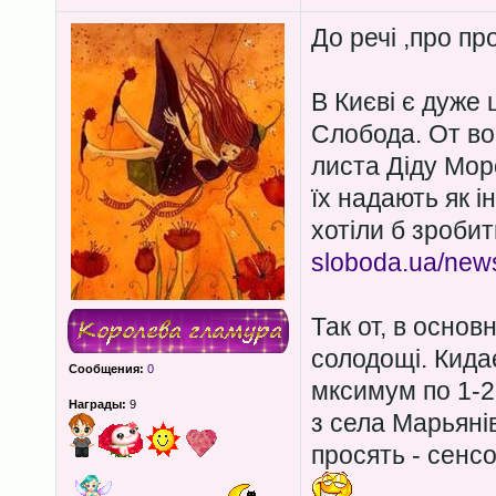
До речі ,про пр
В Києві є дуже 
Слобода. От во
листа Діду Моро
їх надають як і
хотіли б зробит
sloboda.ua/new
Так от, в основ
солодощі. Кидає
Сообщения:
0
мксимум по 1-2 
Награды:
9
з села Марьянів
просять - сенсо