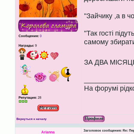
"Зайчику ,а в ч
"Так гості підут
Сообщения:
0
самому збирати.
Награды:
9
ЗА ДВА МІСЯЦІ
____________
На форумі рідко
Репутация:
28
Вернуться к началу
Заголовок сообщения:
Re: Пе
Arianna