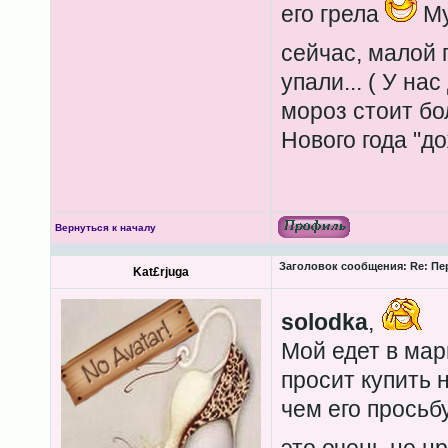
его грела
Му
сейчас, малой 
упали... ( У на
мороз стоит бо
Нового года "до
Вернуться к началу
Заголовок сообщения:
Re: Пе
Kat£rjuga
solodka
,
Мой едет в мар
просит купить 
чем его просьб