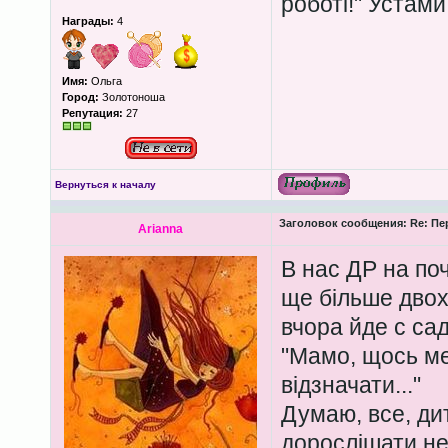
роботі!" Устами
Награды:
4
Имя:
Ольга
Город:
Золотоноша
Репутация:
27
Вернуться к началу
Заголовок сообщения:
Re: Пе
Arianna
В нас ДР на поч
ще більше двох
вчора йде с сад
"Мамо, щось ме
відзначати..."
Думаю, все, ди
дорослішати не 