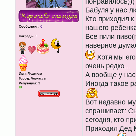
понравилось)))
Бабуля у нас л
Кто приходил к 
нашего ребенка
Сообщения:
0
Все пили пиво(
Награды:
5
наверное думае
Хотя мы его
очень редко...
А вообще у нас
Имя:
Людмила
Город:
Черкассы
Иногда такое р
Репутация:
3
Вот недавно му
спрашивает: Сы
сегодня, кто пр
Приходил Дед М