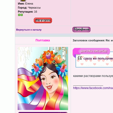
Имя:
Елена
Город:
Черкассы
Репутация:
16
Вернуться к началу
Полтавка
Заголовок сообщения:
Re: и
gaechka
писал(а):
сразу же пользуем
какими растворами пользу
_________________
https://www.facebook.com/n