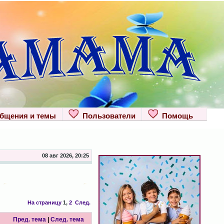
щения и темы
Пользователи
Помощь
08 авг 2026, 20:25
На страницу
1
,
2
След.
Пред. тема
|
След. тема