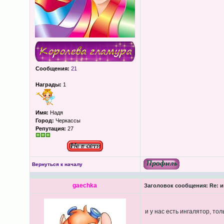
Сообщения:
21
Награды:
1
Имя:
Надя
Город:
Черкассы
Репутация:
27
Вернуться к началу
gaechka
Заголовок сообщения:
Re: и
и у нас есть ингалятор, то