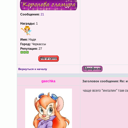
Сообщения:
21
Награды:
1
Имя:
Надя
Город:
Черкассы
Репутация:
27
Вернуться к началу
gaechka
Заголовок сообщения:
Re: и
чаще всего "ингалин" там с