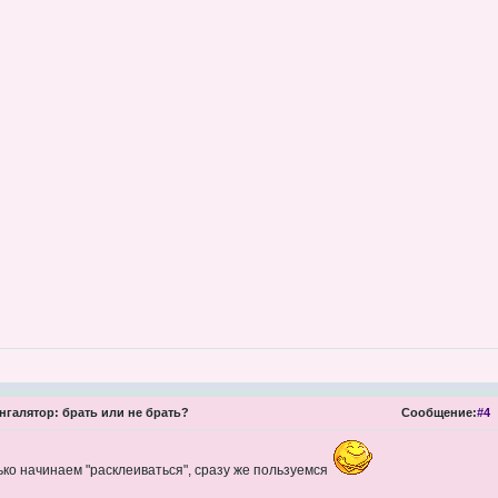
нгалятор: брать или не брать?
Сообщение:
#4
лько начинаем "расклеиваться", сразу же пользуемся