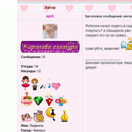
Автор
april
Заголовок сообщения:
ингал
Ребенок начал ходить в сад
покупать? я обшарила уже 
говорит,что он не нужен...
советуйте, мамочки!
Сообщения:
26
_________________
Шановні організатори, якщо
Откуда:
Че
дякую!
Награды:
12
Имя:
Людмила
Город:
Черкаси