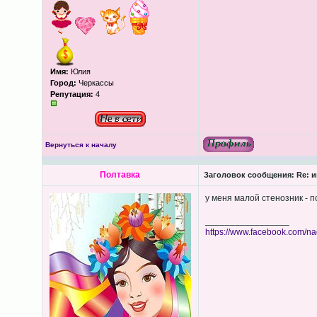
Имя:
Юлия
Город:
Черкассы
Репутация:
4
Вернуться к началу
Полтавка
Заголовок сообщения:
Re: и
у меня малой стенозник - п
_________________
https://www.facebook.com/n