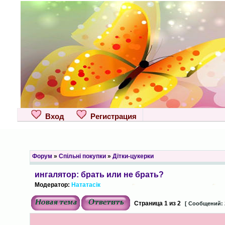
Вход
Регистрация
Форум
»
Спільні покупки
»
Дітки-цукерки
ингалятор: брать или не брать?
Модератор:
Нататасік
Страница
1
из
2
[ Сообщений: 