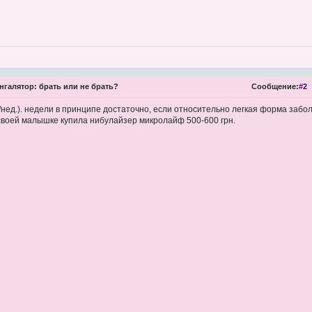
нгалятор: брать или не брать?
Сообщение:
#2
./нед.). недели в принципе достаточно, если относительно легкая форма заб
 своей малышке купила нибулайзер микролайф 500-600 грн.