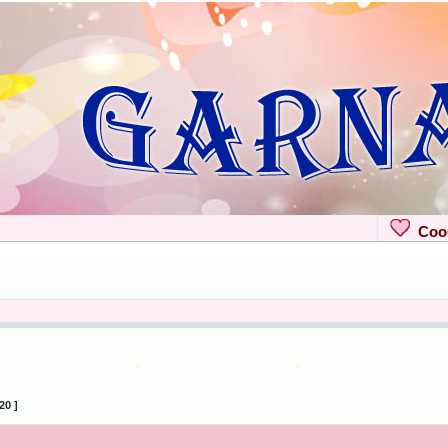
Сооб
20 ]