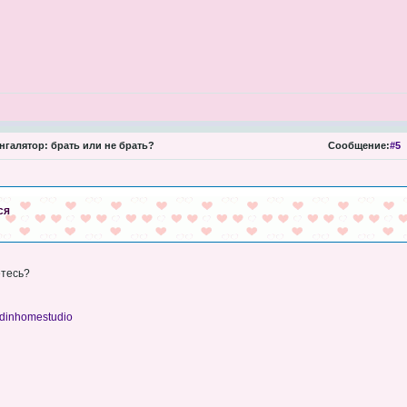
нгалятор: брать или не брать?
Сообщение:
#5
ся
етесь?
adinhomestudio