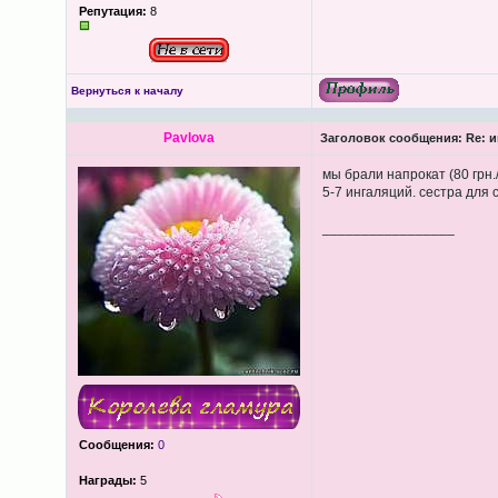
Репутация:
8
Вернуться к началу
Pavlova
Заголовок сообщения:
Re: и
мы брали напрокат (80 грн
5-7 ингаляций. сестра для
_________________
Сообщения:
0
Награды:
5