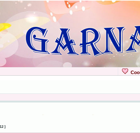
Сооб
12 ]