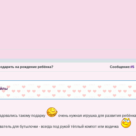
одарить на рождение ребёнка?
Сообщение:
#5
айлы
адовались такому подарку
очень нужная игрушка для развития ребёнк
атель для бутылочки - всегда под рукой тёплый компот или водичка