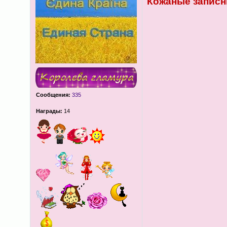
Кожаные записн
Сообщения:
335
Награды:
14