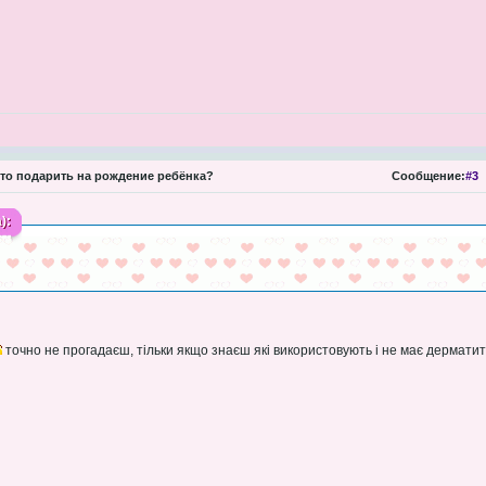
то подарить на рождение ребёнка?
Сообщение:
#3
):
точно не прогадаєш, тільки якщо знаєш які використовують і не має дерматит