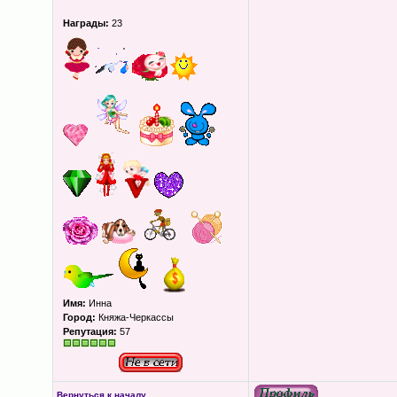
Награды:
23
Имя:
Инна
Город:
Княжа-Черкассы
Репутация:
57
Вернуться к началу