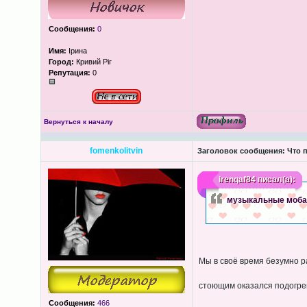
Сообщения:
0
Имя:
Ірина
Город:
Кривий Ріг
Репутация:
0
Вернуться к началу
fomenkolitvin
Заголовок сообщения:
Что п
irenqaf84
писал(а):
музыкальные моб
Мы в своё время безумно р
стоющим оказался подогрев
Сообщения:
466