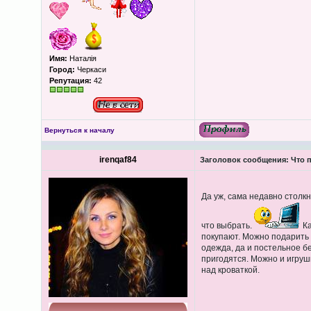
Имя:
Наталія
Город:
Черкаси
Репутация:
42
Вернуться к началу
irenqaf84
Заголовок сообщения:
Что п
Да уж, сама недавно столк
что выбрать.
Ка
покупают. Можно подарить ч
одежда, да и постельное б
пригодятся. Можно и игруш
над кроваткой.