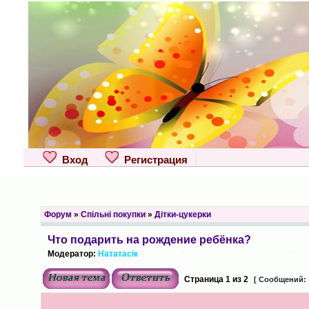
Вход
Регистрация
Форум
»
Спільні покупки
»
Дітки-цукерки
Что подарить на рождение ребёнка?
Модератор:
Нататасік
Страница
1
из
2
[ Сообщений: 