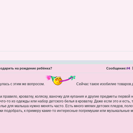
одарить на рождение ребёнка?
Сообщение:
#4
нулась с этим же вопросом.
Сейчас такое изобилие товаров 
к правило, кроватку, коляску, ваночку для купания и другие предметы перво
то-то из одежды или набор детского белья в кроватку. Даже если это и есть, 
елье для малыша нужно менять часто. Есть много мягких детских пледов, пол
ки подобрать, к примеру какие-то интересные погремушки или музыкальные