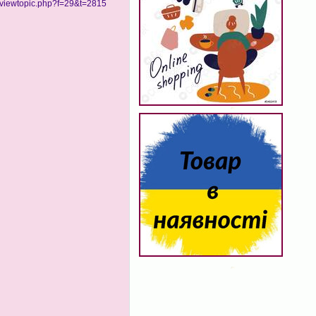
viewtopic.php?f=29&t=2815