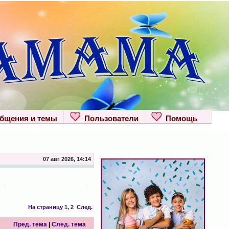
щения и темы
Пользователи
Помощь
07 авг 2026, 14:14
На страницу
1
,
2
След.
Пред. тема
|
След. тема