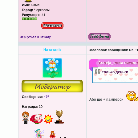
Имя:
Юлия
Город:
Черкассы
Репутация:
41
Вернуться к началу
Нататасік
Заголовок сообщения:
Re: Ч
Astreja_vesta
писал(а
только деньги
Сообщения:
476
Або ще + памперси
Награды:
10