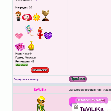
Награды:
10
Имя:
Наталія
Город:
Черкаси
Репутация:
42
Вернуться к началу
TaViLiKa
Заголовок сообщения:
Плава
Нататасік
писал(а):
TaViLiKa