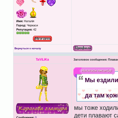
Имя:
Наталія
Город:
Черкаси
Репутация:
42
Вернуться к началу
TaViLiKa
Заголовок сообщения:
Плава
Нататасік
писал(а):
Мы ездили
да там кож
мы тоже ходили
дети плавают с
Сообщения:
0