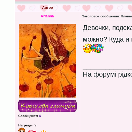
Автор
Arianna
Заголовок сообщения:
Плава
Девочки, подск
можно? Куда и
____________
На форумі рідко
Сообщения:
0
Награды:
9