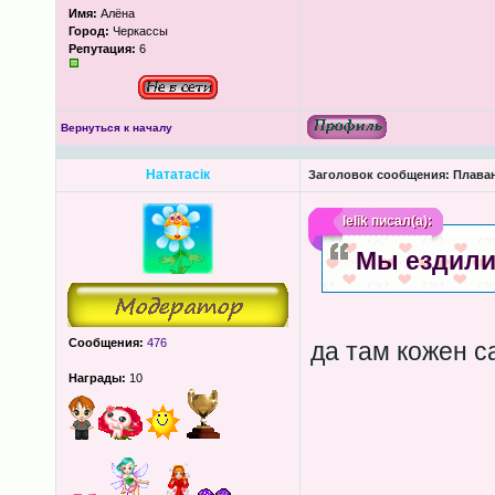
Имя:
Алёна
Город:
Черкассы
Репутация:
6
Вернуться к началу
Нататасік
Заголовок сообщения:
Плава
lelik
писал(а):
Мы ездили
Сообщения:
476
да там кожен с
Награды:
10