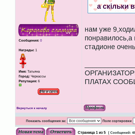
а скільки 
нам уже 9,ходил
понравилось,а 
Сообщения:
0
стадионе очень
Награды:
1
____________
ОРГАНИЗАТОР
Имя:
Татьяна
Город:
Черкассы
ПЛАТАХ СООБ
Репутация:
6
Вернуться к началу
Показать сообщения за:
Поле сортировки
Страница
1
из
5
[ Сообщений: 48