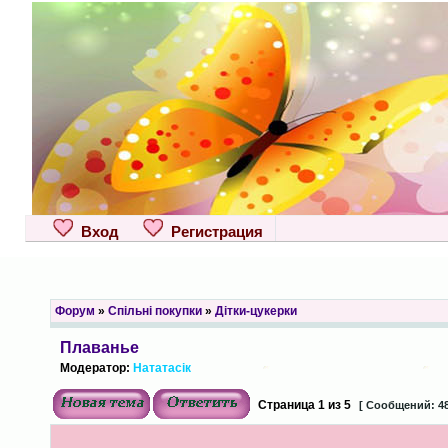
Вход
Регистрация
Форум
»
Спільні покупки
»
Дітки-цукерки
Плаванье
Модератор:
Нататасік
Страница
1
из
5
[ Сообщений: 48