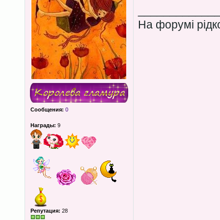
____________
На форумі рідко
Сообщения:
0
Награды:
9
Репутация:
28