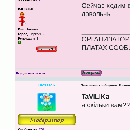
Сейчас ходим в
Награды:
1
довольны
____________
Имя:
Татьяна
Город:
Черкассы
ОРГАНИЗАТОР
Репутация:
6
ПЛАТАХ СООБ
Вернуться к началу
Нататасік
Заголовок сообщения:
Плава
TaViLiKa
а скільки вам?
Сообщения:
476