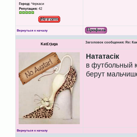
Город:
Черкаси
Репутация:
42
Вернуться к началу
Заголовок сообщения:
Re: Ка
Kat£rjuga
Нататасік
в футбольный к
берут мальчише
Вернуться к началу