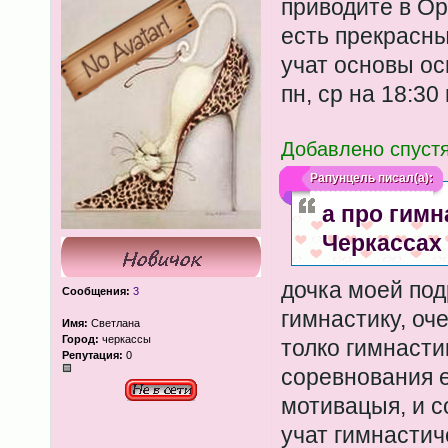
приводите в Ор
есть прекрасны
учат основы осн
пн, ср на 18:30 
Добавлено спустя
Рапунцель
писал(а):
а про гимн
Черкассах
дочка моей под
Сообщения:
3
гимнастику, оч
Имя:
Светлана
Город:
черкассы
толко гимнасти
Репутация:
0
соревнования е
мотивацыя, и с
учат гимнастич