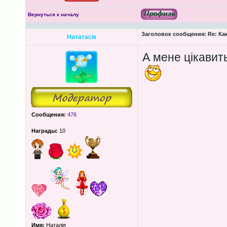
Вернуться к началу
Заголовок сообщения:
Re: Ка
Нататасік
А мене цікавить
Сообщения:
476
Награды:
10
Имя:
Наталія