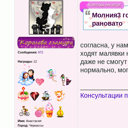
Katerjuga
писал(а):
Молния3 г
рановато
согласна, у на
ходят малявки 
Сообщения:
972
даже не смогут
Награды:
12
нормально, могу
____________
Консультации п
Имя:
Анастасия
Город:
Черкассы