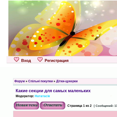
Вход
Регистрация
Форум
»
Спільні покупки
»
Дітки-цукерки
Какие секции для самых маленьких
Модератор:
Нататасік
Страница
1
из
2
[ Сообщений: 17