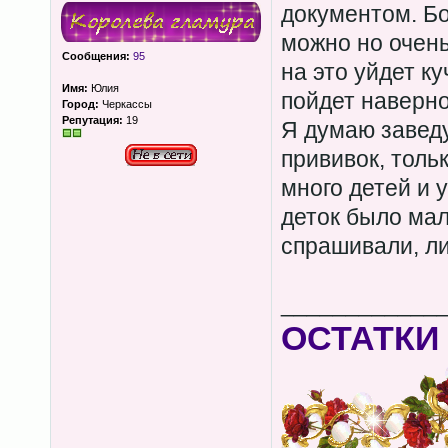
документом. Б
можно но очень
Сообщения:
95
на это уйдет ку
Имя:
Юлия
пойдет наверно
Город:
Черкассы
Репутация:
19
Я думаю заведу
прививок, тольк
много детей и у
деток было мал
спрашивали, ли
____________
ОСТАТКИ