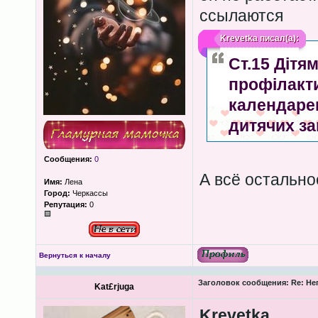
ссылаются
Krevetkа
писал(а):
Ст.15 Дітям
профілакти
календаре
дитячих за
Сообщения:
0
А всё остально
Имя:
Лена
Город:
Черкассы
Репутация:
0
Вернуться к началу
Заголовок сообщения:
Re: Не
Kat£rjuga
Krevetkа