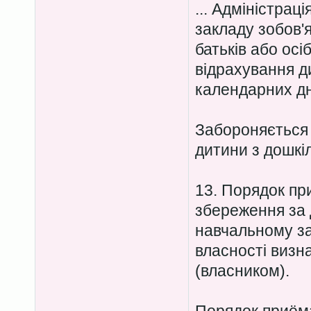
... Адміністрац
закладу зобов'
батьків або осіб
відрахування д
календарних дн
Забороняється 
дитини з дошкі
13. Порядок пр
збереження за 
навчальному за
власності визн
(власником).