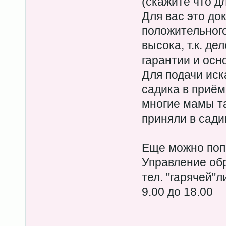
(скажите что д
Для вас это до
положительног
высока, т.к. д
гарантии и осн
Для подачи ис
садика в приём
многие мамы та
приняли в сади
Еще можно поп
Управление об
тел. "гарячей"л
9.00 до 18.00
____________