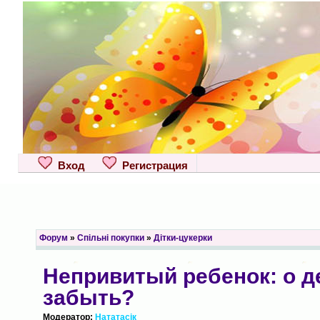
Вход
Регистрация
Форум
»
Спільні покупки
»
Дітки-цукерки
Непривитый ребенок: о д
забыть?
Модератор:
Нататасік