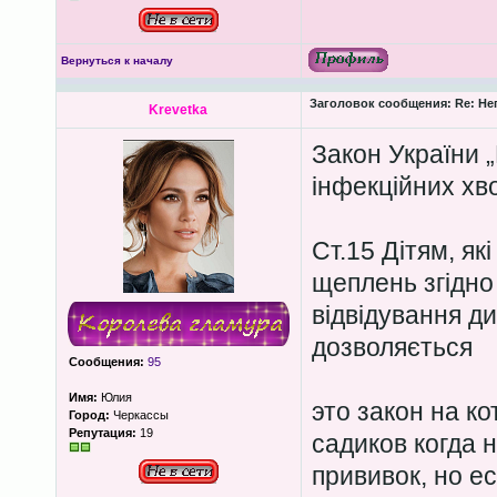
Вернуться к началу
Заголовок сообщения:
Re: Не
Krevetkа
Закон України 
інфекційних хв
Ст.15 Дітям, я
щеплень згідно
відвідування ди
дозволяється
Сообщения:
95
Имя:
Юлия
это закон на 
Город:
Черкассы
Репутация:
19
садиков когда 
прививок, но е