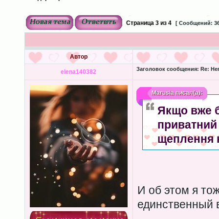
Страница
3
из
4
[ Сообщений: 36
Автор
Заголовок сообщения:
Re: Не
elena140382
Marusia
писал(а):
Якщо вже б
приватний 
щеплення 
И об этом я тож
единственный 