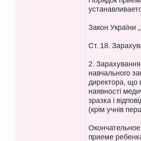
Порядок приёма
устанавливаетс
Закон України 
Ст. 18. Зарахув
2. Зарахування 
навчального за
директора, що в
наявності меди
зразка і відпов
(крім учнів пер
Окончательное
приеме ребенка