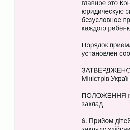
главное это К
юридическую си
безусловное пр
каждого ребёнк
Порядок приёма
установлен со
ЗАТВЕРДЖЕНО 
Міністрів Украї
ПОЛОЖЕННЯ пр
заклад
6. Прийом діте
закладу здійсн