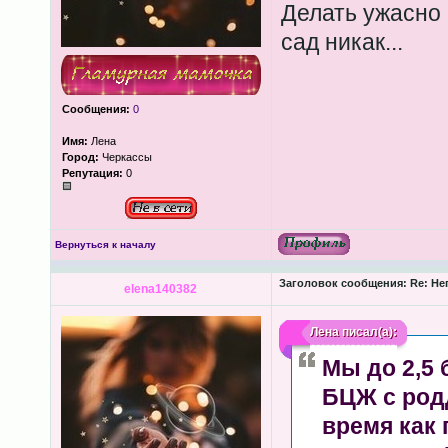
Делать ужасно к
сад никак...
Сообщения:
0
Имя:
Лена
Город:
Черкассы
Репутация:
0
Вернуться к началу
Заголовок сообщения:
Re: Не
elena140382
Лена
писал(а):
Мы до 2,5 
БЦЖ с род
время как 