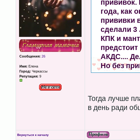
прививок. 
года, как 
прививки 
сделали 3
КПК и мант
предстоит
АКДС.... Де
Сообщения:
26
Но без при
Имя:
Елена
Город:
Черкассы
Репутация:
9
Тогда лучше пл
в день ради о
Вернуться к началу