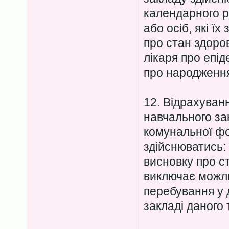
календарного ро
або осіб, які ї
про стан здоров
лікаря про епід
про народженн
12. Відрахуван
навчального за
комунальної ф
здійснюватись: 
висновку про с
виключає можли
перебування у
закладі даного 