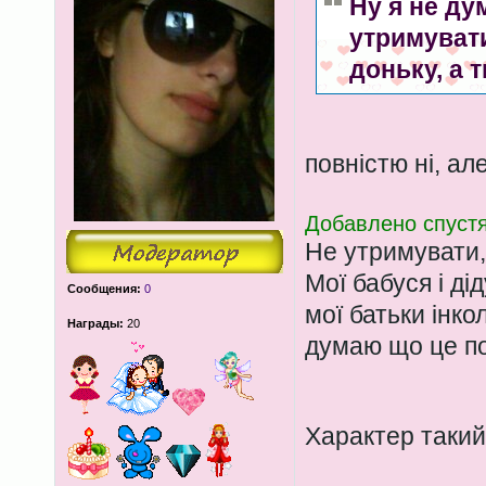
Ну я не ду
утримуват
доньку, а т
повністю ні, а
Добавлено спустя
Не утримувати,
Мої бабуся і ді
Сообщения:
0
мої батьки інк
Награды:
20
думаю що це по
Характер такий