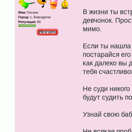
В жизни ты вс
Имя:
Оксана
Город:
с. Благодатне
девчонок. Прос
Репутация:
50
мимо.
Если ты нашла 
постарайся его
как далеко вы 
тебя счастливо
Не суди никого 
будут судить п
Узнай свою ба
Не всякая проб