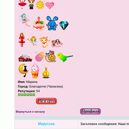
Имя:
Марина
Город:
Благодатне (Чапаєвка)
Репутация:
54
Вернуться к началу
Маруська
Заголовок сообщения:
Наші пі