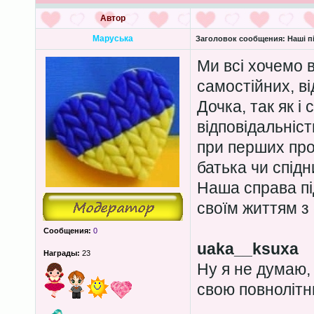
Автор
Маруська
Заголовок сообщения:
Наші пі
Ми всі хочемо 
самостійних, ві
Дочка, так як і
відповідальність
при перших про
батька чи спід
Наша справа пі
своїм життям з
Сообщения:
0
uaka__ksuxa
Награды:
23
Ну я не думаю,
свою повнолітню