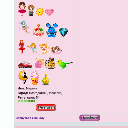
Имя:
Марина
Город:
Благодатне (Чапаєвка)
Репутация:
54
Вернуться к началу