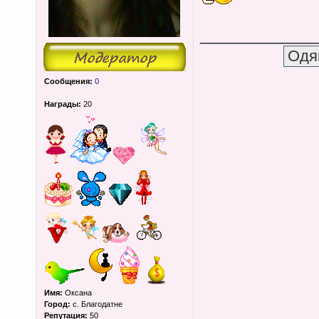
____________
Сообщения:
0
Награды:
20
Имя:
Оксана
Город:
с. Благодатне
Репутация:
50