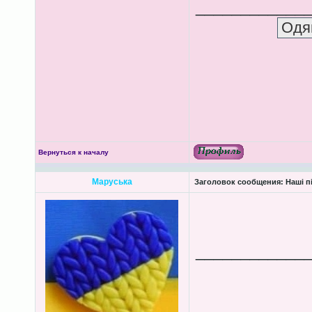
____________
Вернуться к началу
Маруська
Заголовок сообщения:
Наші пі
____________