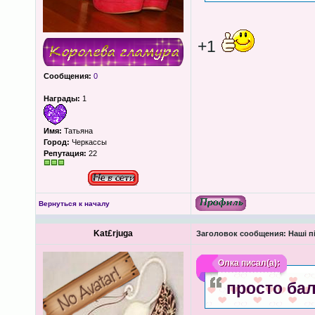
+1
Сообщения:
0
Награды:
1
Имя:
Татьяна
Город:
Черкассы
Репутация:
22
Вернуться к началу
Kat£rjuga
Заголовок сообщения:
Наші пі
Олка
писал(а):
просто ба