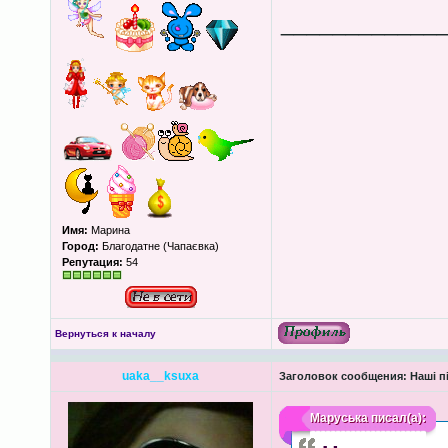
____________
Имя:
Марина
Город:
Благодатне (Чапаєвка)
Репутация:
54
Вернуться к началу
uaka__ksuxa
Заголовок сообщения:
Наші пі
Маруська
писал(а):