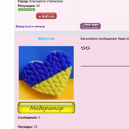
Город:
Благодатне (Чапаєвка)
Репутация:
54
Вернуться к началу
Маруська
Заголовок сообщения:
Наші пі
____________
Сообщения:
0
Награды:
23