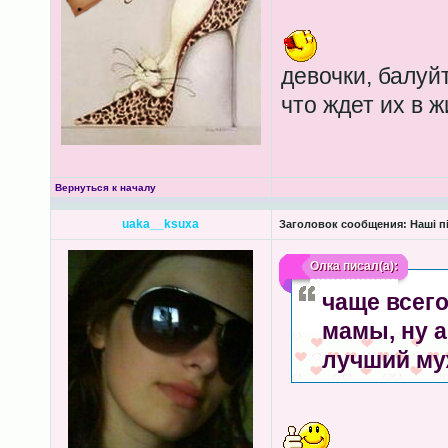
девочки, балуйт
что ждет их в ж
Вернуться к началу
uaka__ksuxa
Заголовок сообщения:
Наші пі
Олка
писал(а):
чаще всег
мамы, ну а
лучший му