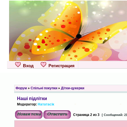
Вход
Регистрация
Форум
»
Спільні покупки
»
Дітки-цукерки
Наші підлітки
Модератор:
Нататасік
Страница
2
из
3
[ Сообщений: 21