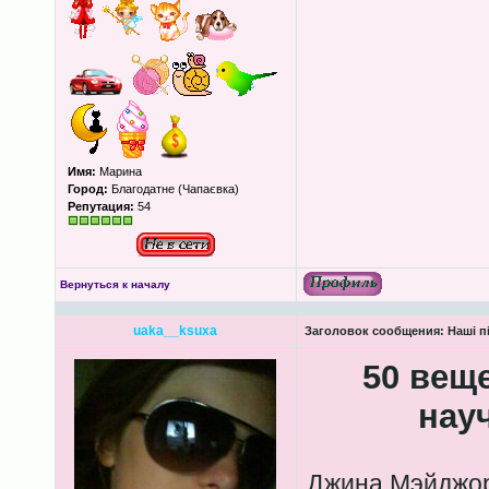
Имя:
Марина
Город:
Благодатне (Чапаєвка)
Репутация:
54
Вернуться к началу
uaka__ksuxa
Заголовок сообщения:
Наші пі
50 вещ
нау
Джина Мэйджор