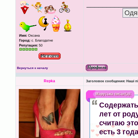
____________
Имя:
Оксана
Город:
с. Благодатне
Репутация:
50
Вернуться к началу
Repka
Заголовок сообщения:
Наші пі
Маруська
писал(а):
Содержать
лет от роду
считаю это
есть 3 год