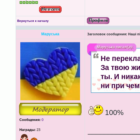
Вернуться к началу
Маруська
Заголовок сообщения:
Наші пі
Маруська
писал(а):
Не перекл
За твою жи
ты. И ника
ни при чем
100%
Сообщения:
0
____________
Награды:
23