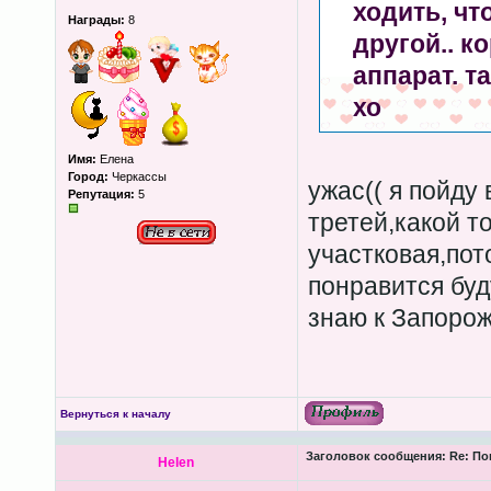
ходить, чт
Награды:
8
другой.. к
аппарат. т
хо
Имя:
Елена
Город:
Черкассы
ужас(( я пойду
Репутация:
5
третей,какой т
участковая,пот
понравится буд
знаю к Запоро
Вернуться к началу
Заголовок сообщения:
Re: По
Helen