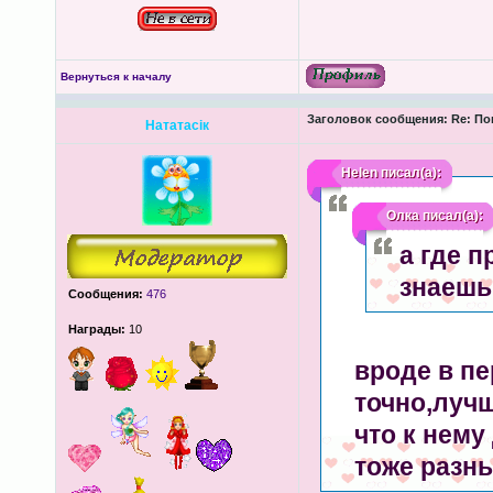
Вернуться к началу
Заголовок сообщения:
Re: По
Нататасік
Helen
писал(а):
Олка
писал(а):
а где 
знаешь
Сообщения:
476
Награды:
10
вроде в пе
точно,лучш
что к нему
тоже разны