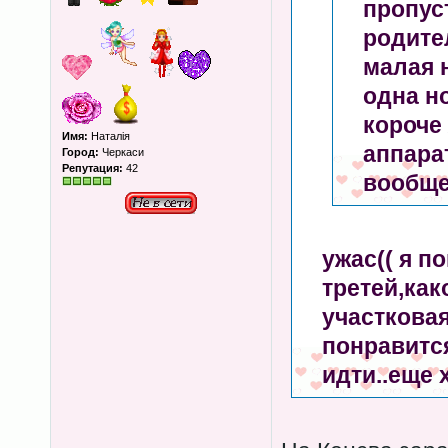
пропус
родите
малая н
одна но
короче 
Имя:
Наталія
аппарат
Город:
Черкаси
Репутация:
42
вообще
ужас(( я п
третей,как
участковая
понравится
идти..еще 