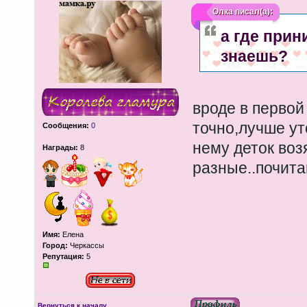
Олка
писал(а):
а где прин
знаешь?
вроде в первой
точно,лучше уто
Сообщения:
0
нему деток воз
Награды:
8
разные..почита
Имя:
Елена
Город:
Черкассы
Репутация:
5
Вернуться к началу