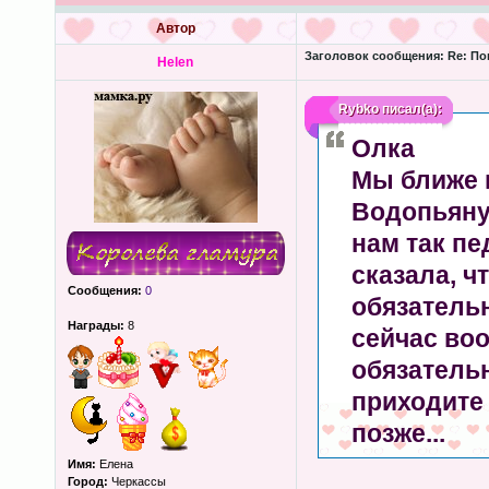
Автор
Заголовок сообщения:
Re: По
Helen
Rybko
писал(а):
Олка
Мы ближе 
Водопьяну 
нам так пе
сказала, чт
Сообщения:
0
обязательн
Награды:
8
сейчас воо
обязательн
приходите 
позже...
Имя:
Елена
Город:
Черкассы