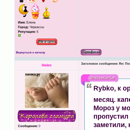
Имя:
Елена
Город:
Черкассы
Репутация:
5
Вернуться к началу
Заголовок сообщения:
Re: По
Helen
Олка
писал(а):
Rybko
, к 
месяц. кап
Мороз у м
пропустил
заметили, 
Сообщения:
0