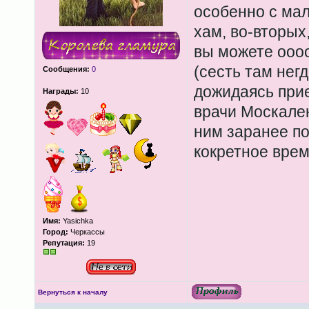
особенно с мал
хам, во-вторых,
вы можете ооо
(сесть там негд
Сообщения:
0
дожидаясь при
Награды:
10
врачи Москален
ним заранее по
кокретное врем
Имя:
Yasichka
Город:
Черкассы
Репутация:
19
Вернуться к началу