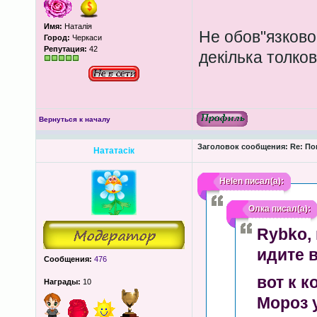
Имя:
Наталія
Не обов"язково 
Город:
Черкаси
Репутация:
42
декілька толков
Вернуться к началу
Заголовок сообщения:
Re: По
Нататасік
Helen
писал(а):
Олка
писал(а):
Rybko
,
идите в
Сообщения:
476
вот к 
Награды:
10
Мороз 