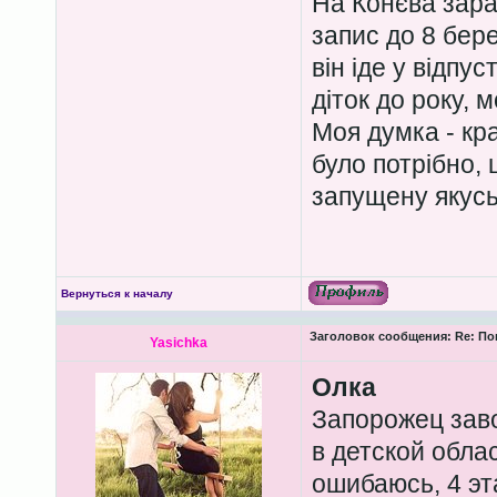
На Конєва зара
запис до 8 бер
він іде у відпу
діток до року, 
Моя думка - кр
було потрібно, 
запущену якусь
Вернуться к началу
Заголовок сообщения:
Re: По
Yasichka
Олка
Запорожец зав
в детской обла
ошибаюсь, 4 эт