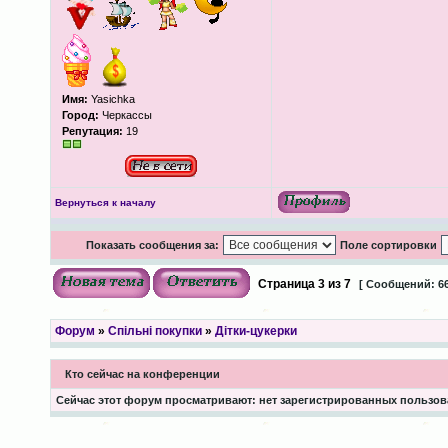
Имя:
Yasichka
Город:
Черкассы
Репутация:
19
Вернуться к началу
Показать сообщения за:
Поле сортировки
Страница
3
из
7
[ Сообщений: 66
Форум
»
Спільні покупки
»
Дітки-цукерки
Кто сейчас на конференции
Сейчас этот форум просматривают: нет зарегистрированных пользова