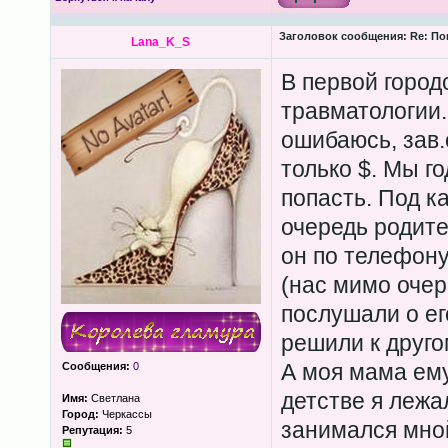
Заголовок сообщения:
Re: По
Lana_K_S
В первой город
травматологии.
ошибаюсь, зав.
только $. Мы го
попасть. Под к
очередь родите
он по телефону
(нас мимо очер
послушали о ег
решили к друго
А моя мама ему
Сообщения:
0
детстве я лежа
Имя:
Светлана
Город:
Черкассы
занимался мно
Репутация:
5