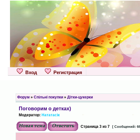
Вход
Регистрация
Форум
»
Спільні покупки
»
Дітки-цукерки
Поговорим о детках)
Модератор:
Нататасік
Страница
3
из
7
[ Сообщений: 66