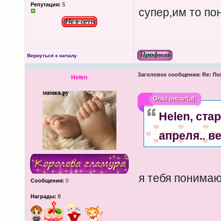
Репутация:
5
супер,им то пон
Вернуться к началу
Заголовок сообщения:
Re: По
Helen
Олка
писал(а):
Helen
, ста
апреля.. в
я тебя понимаю
Сообщения:
0
Награды:
8