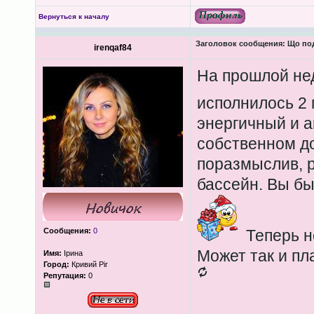
Вернуться к началу
Заголовок сообщения:
Що под
irenqaf84
На прошлой не
исполнилось 2 
энергичный и а
собственном до
поразмыслив, 
бассейн. Вы бы
Сообщения:
0
Теперь н
Может так и пл
Имя:
Ірина
Город:
Кривий Ріг
Репутация:
0