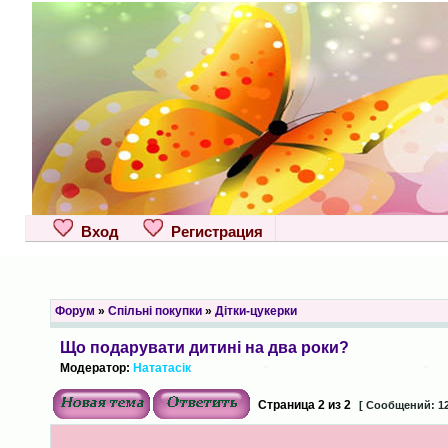
Вход
Регистрация
Форум
»
Спільні покупки
»
Дітки-цукерки
Що подарувати дитині на два роки?
Модератор:
Нататасік
Страница
2
из
2
[ Сообщений: 12