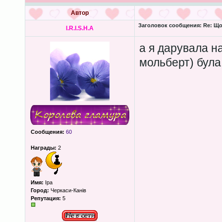
Автор
Заголовок сообщения:
Re: Що
I.R.I.S.H.A
а я дарувала н
мольберт) була
Сообщения:
60
Награды:
2
Имя:
Іра
Город:
Черкаси-Канів
Репутация:
5