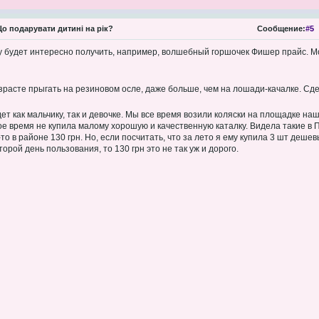
о подарувати дитині на рік?
Сообщение:
#5
ку будет интересно получить, например, волшебный горшочек Фишер прайс. Мо
зрасте прыгать на резиновом осле, даже больше, чем на лошади-качалке. Сде
ет как мальчику, так и девочке. Мы все время возили коляски на площадке н
вое время не купила малому хорошую и качественную каталку. Видела такие в
-то в районе 130 грн. Но, если посчитать, что за лето я ему купила 3 шт дешев
торой день пользования, то 130 грн это не так уж и дорого.