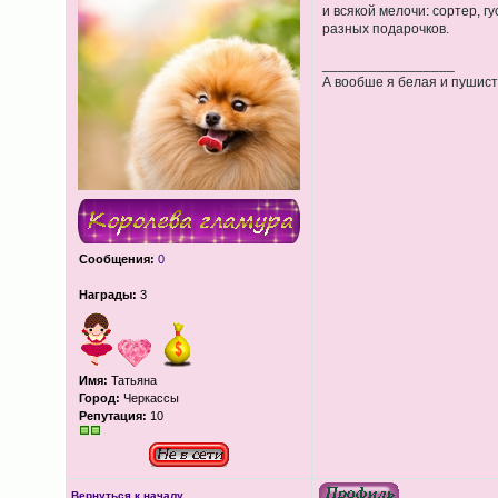
и всякой мелочи: сортер, г
разных подарочков.
_________________
А вообше я белая и пушист
Сообщения:
0
Награды:
3
Имя:
Татьяна
Город:
Черкассы
Репутация:
10
Вернуться к началу