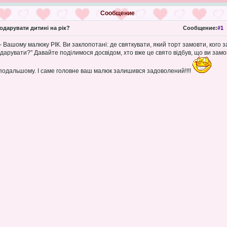
Сообщение
дарувати дитині на рік?
Сообщение:
#1
- Вашому малюку РІК. Ви заклопотані: де святкувати, який торт замовти, кого зап
арувати?" Давайте поділимося досвідом, хто вже це свято відбув, що ви замо
 подальшому. І саме головне ваш малюк залишився задоволений!!!!