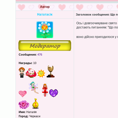
Автор
Нататасік
Заголовок сообщения:
Що по
Ось і довгоочикуване свято 
достають питанням: "Що под
воно дійсно пригодилося у
Сообщения:
476
Награды:
10
Имя:
Наталія
Город:
Черкаси