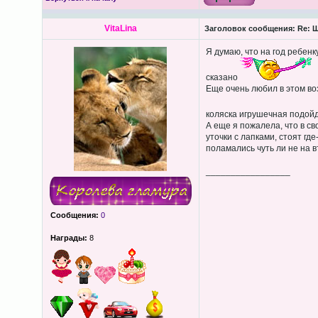
VitaLina
Заголовок сообщения:
Re: Щ
Я думаю, что на год ребен
сказано
Еще очень любил в этом во
коляска игрушечная подойд
А еще я пожалела, что в с
уточки с лапками, стоят где
поламались чуть ли не на в
_________________
Сообщения:
0
Награды:
8