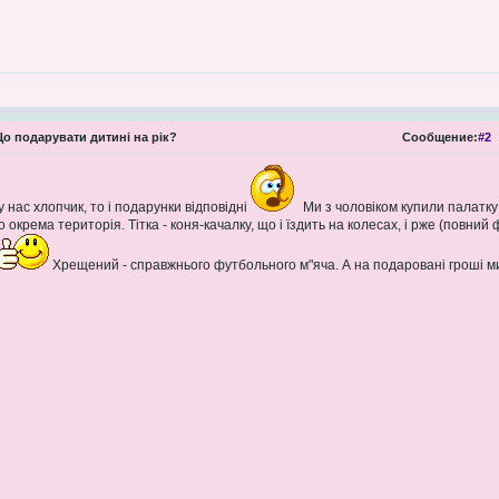
о подарувати дитині на рік?
Сообщение:
#2
у нас хлопчик, то і подарунки відповідні
Ми з чоловіком купили палатку 
його окрема територія. Тітка - коня-качалку, що і їздить на колесах, і рже (повни
Хрещений - справжнього футбольного м"яча. А на подаровані гроші ми