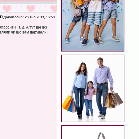
Добавлено:
28 янв 2013, 15:58
росити і т. д. А тут ще всі
вляли чи що вам дарували і