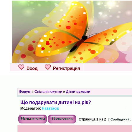
Вход
Регистрация
Форум
»
Спільні покупки
»
Дітки-цукерки
Що подарувати дитині на рік?
Модератор:
Нататасік
Страница
1
из
2
[ Сообщений: 