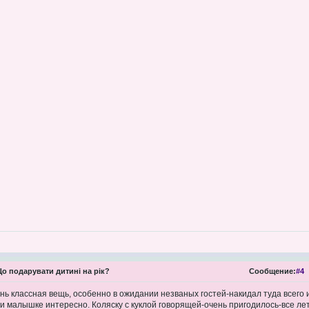
о подарувати дитині на рік?
Сообщение:
#4
нь классная вещь, особенно в ожидании незваных гостей-накидал туда всего
 и малышке интересно. Коляску с куклой говорящей-очень пригодилось-все лет