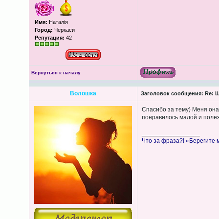
Имя:
Наталія
Город:
Черкаси
Репутация:
42
Вернуться к началу
Волошка
Заголовок сообщения:
Re: Щ
Спасибо за тему) Меня она 
понравилось малой и полез
_________________
Что за фраза?! «Берегите