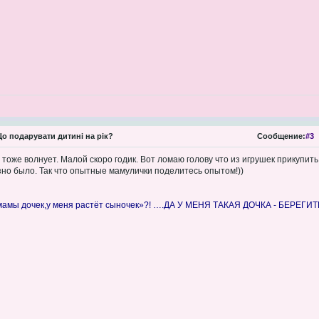
о подарувати дитині на рік?
Сообщение:
#3
тоже волнует. Малой скоро годик. Вот ломаю голову что из игрушек прикупить
но было. Так что опытные мамулички поделитесь опытом!))
 мамы дочек,у меня растёт сыночек»?! ….ДА У МЕНЯ ТАКАЯ ДОЧКА - БЕРЕГИ