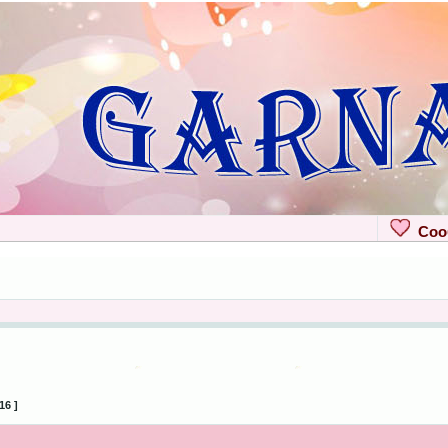
Сооб
16 ]