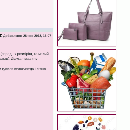
Добавлено:
28 янв 2013, 16:07
(середніх розмірів), то малий
й фарш). Дідусь - машину
 купили велосипеда і літню