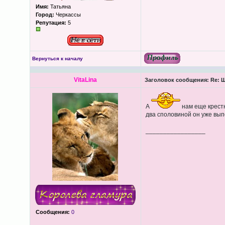
Имя:
Татьяна
Город:
Черкассы
Репутация:
5
Вернуться к началу
VitaLina
Заголовок сообщения:
Re: Щ
А
нам еще крестн
два споловиной он уже вы
_________________
Сообщения:
0