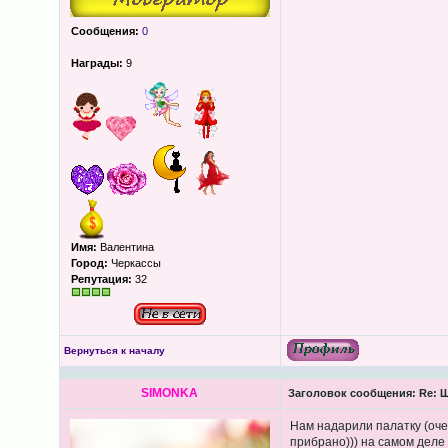
Сообщения:
0
Награды:
9
Имя:
Валентина
Город:
Черкассы
Репутация:
32
Вернуться к началу
SIMONKA
Заголовок сообщения:
Re: Щ
Нам надарили палатку (оче
прибрано))) на самом деле