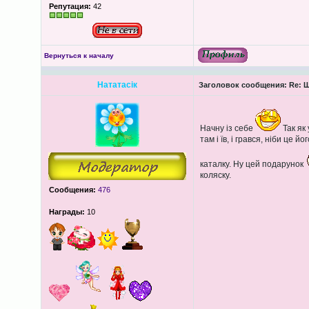
Репутация:
42
Вернуться к началу
Нататасік
Заголовок сообщения:
Re: Щ
Начну із себе
Так як 
там і їв, і грався, ніби це 
каталку. Ну цей подарунок
коляску.
Сообщения:
476
Награды:
10