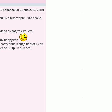
Добавлено:
31 янв 2013, 21:19
й был в восторге - это слабо
лала вывод так же, что
аших подружек
 Пластилине в виде пальмы или
ых по 30 грн и они все