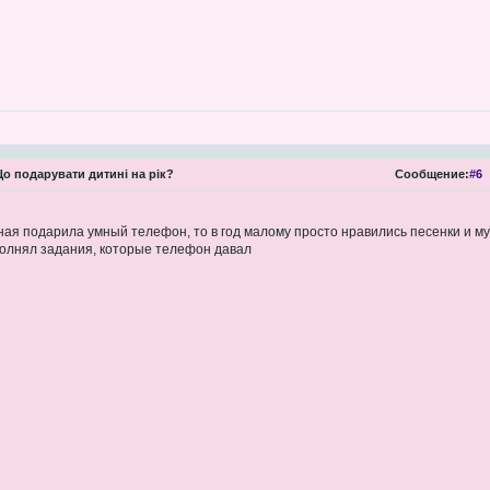
о подарувати дитині на рік?
Сообщение:
#6
ая подарила умный телефон, то в год малому просто нравились песенки и музык
полнял задания, которые телефон давал