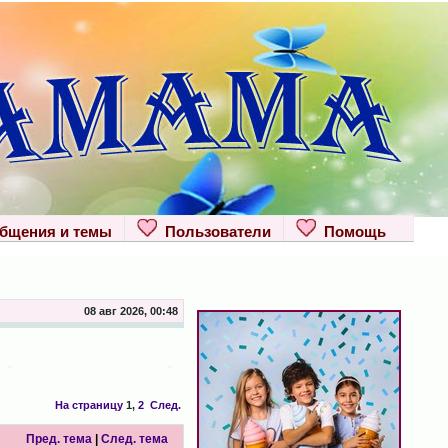
щения и темы
Пользователи
Помощь
08 авг 2026, 00:48
На страницу
1
,
2
След.
Пред. тема
|
След. тема