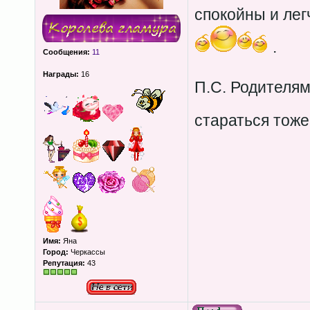
спокойны и лег
.
Сообщения:
11
Награды:
16
П.С. Родителям
стараться тож
Имя:
Яна
Город:
Черкассы
Репутация:
43