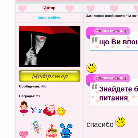
Автор
Заголовок сообщения:
Чи пот
fomenkolitvin
Оленка
писал(а):
що Ви впо
Оленка
писал(а):
Сообщения:
466
Знайдете б
питання
Награды:
23
спасибо