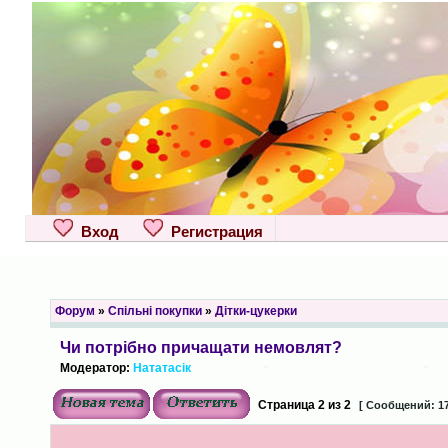
Вход
Регистрация
Форум
»
Спільні покупки
»
Дітки-цукерки
Чи потрібно причащати немовлят?
Модератор:
Нататасік
Страница
2
из
2
[ Сообщений: 17