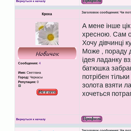
Вернуться к началу
Заголовок сообщения:
Чи пот
Кроха
А мене інше ці
хресною. Сам о
Хочу дівчинці к
Може , пораду 
ідея ладанку в
Сообщения:
4
батюшка забрак
Имя:
Светлана
потрібен тільки
Город:
Черкасы
Репутация:
0
золота взяти л
хочеться потра
Вернуться к началу
Заголовок сообщения:
Чи пот