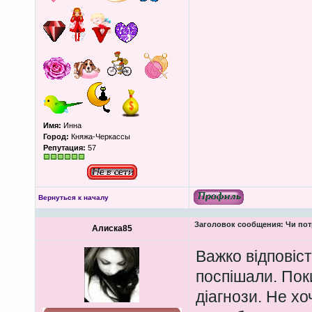
Имя:
Инна
Город:
Княжа-Черкассы
Репутация:
57
Вернуться к началу
Заголовок сообщения:
Чи пот
Алиска85
Важко відповіст
поспішали. Пок
діагнози. Не хо