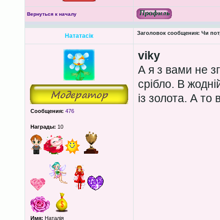
Вернуться к началу
Заголовок сообщения:
Чи пот
Нататасік
viky
А я з вами не з
срібло. В жодні
із золота. А то
Сообщения:
476
Награды:
10
Имя:
Наталія