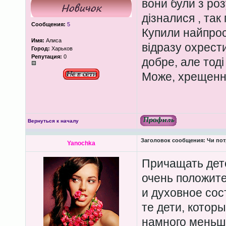
вони були з ро
дізналися , так
Сообщения:
5
Купили найпрос
Имя:
Алиса
відразу охрести
Город:
Харьков
Репутация:
0
добре, але тоді
Може, хрещення
Вернуться к началу
Заголовок сообщения:
Чи пот
Yanochka
Причащать дет
очень положите
и духовное сос
те дети, котор
намного меньш