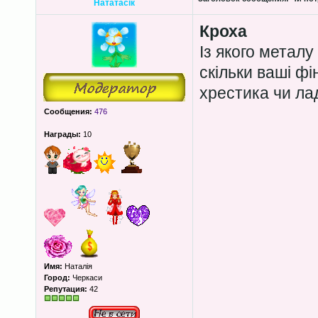
Нататасік
Кроха
Із якого металу
скільки ваші ф
хрестика чи ла
Сообщения:
476
Награды:
10
Имя:
Наталія
Город:
Черкаси
Репутация:
42