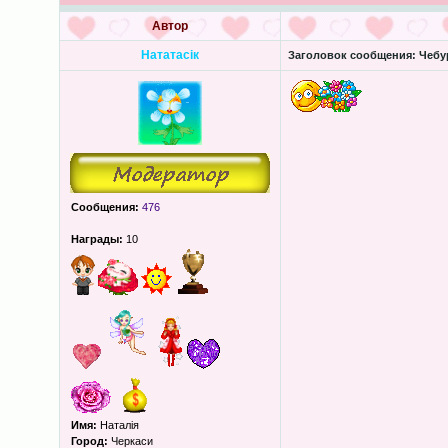
Автор
Нататасік
Заголовок сообщения:
Чебур
Сообщения:
476
Награды:
10
Имя:
Наталія
Город:
Черкаси