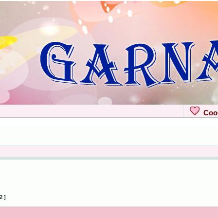
Сооб
2 ]