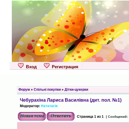
Вход
Регистрация
Форум
»
Спільні покупки
»
Дітки-цукерки
Чебурахіна Лариса Василівна (дит. пол. №1)
Модератор:
Нататасік
Страница
1
из
1
[ Сообщений: 