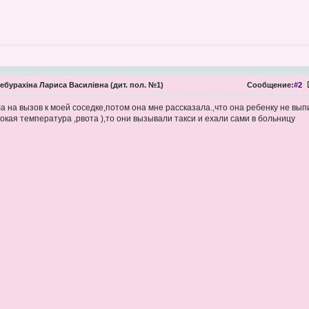
ебурахіна Лариса Василівна (дит. пол. №1)
Сообщение:
#2
а на вызов к моей соседке,потом она мне рассказала.,что она ребенку не вып
окая температура ,рвота ),то они вызывали такси и ехали сами в больницу