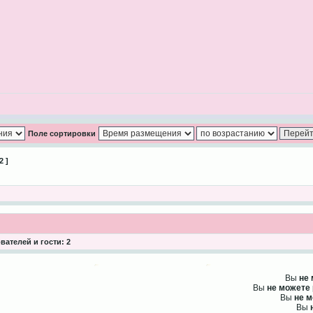
Поле сортировки
2 ]
ателей и гости: 2
Вы
не
Вы
не можете
Вы
не 
Вы