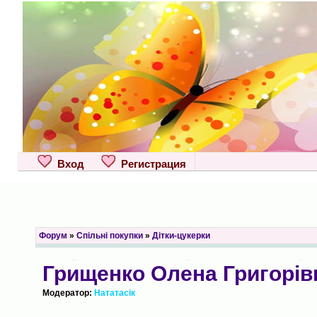
Вход
Регистрация
Форум
»
Спільні покупки
»
Дітки-цукерки
Грищенко Олена Григорівн
Модератор:
Нататасік