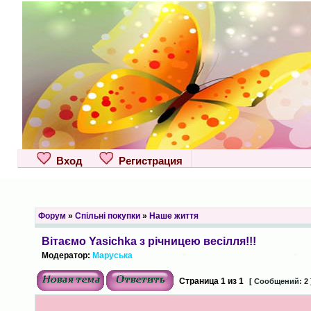
Вход
Регистрация
Форум
»
Спільні покупки
»
Наше життя
Вітаємо Yasichka з річницею весілля!!!
Модератор:
Маруська
Страница
1
из
1
[ Сообщений: 2 