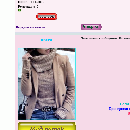
Город:
Черкассы
Репутация:
3
Вернуться к началу
Заголовок сообщения:
Вітаємо
khalisi
_________________
Если 
Брендовая о
U