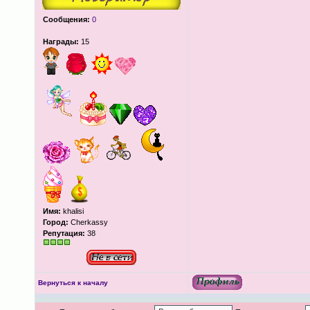
Сообщения:
0
Награды:
15
Имя:
khalisi
Город:
Cherkassy
Репутация:
38
Вернуться к началу