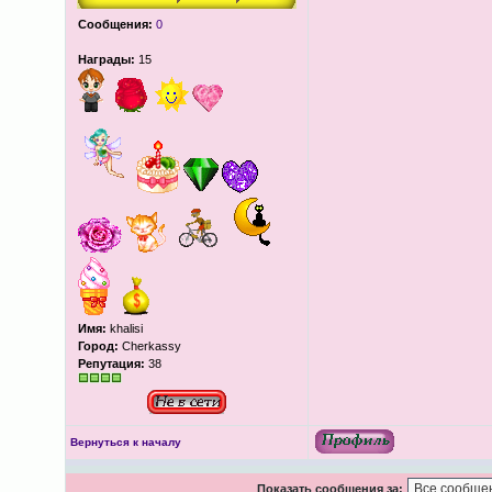
Сообщения:
0
Награды:
15
Имя:
khalisi
Город:
Cherkassy
Репутация:
38
Вернуться к началу
Показать сообщения за: