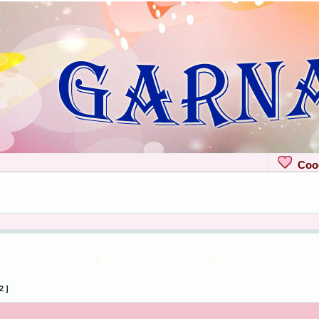
Сооб
2 ]