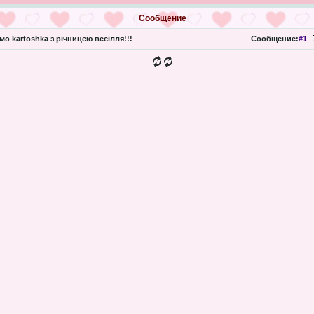
Сообщение
мо kartoshka з річницею весілля!!!
Сообщение:
#1