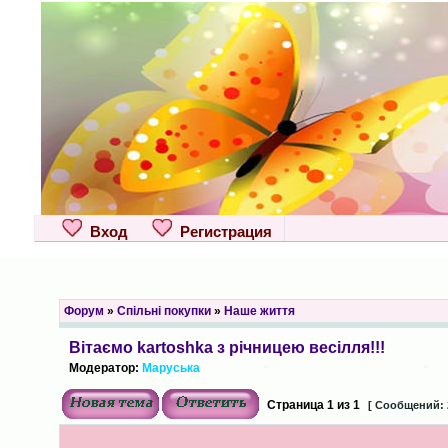
Вход
Регистрация
Форум
»
Спільні покупки
»
Наше життя
Вітаємо kartoshka з річницею весілля!!!
Модератор:
Маруська
Страница
1
из
1
[ Сообщений: 