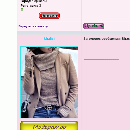
Город:
Черкассы
Репутация:
3
Вернуться к началу
khalisi
Заголовок сообщения:
Вітає
_________________