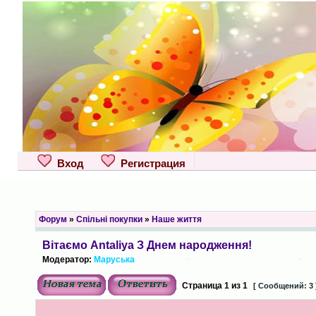
Вход
Регистрация
Форум
»
Спільні покупки
»
Наше життя
Вітаємо Antaliya З Днем народження!
Модератор:
Маруська
Страница
1
из
1
[ Сообщений: 3 