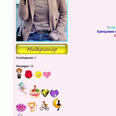
Если 
Брендовая о
U
Сообщения:
0
Награды:
15