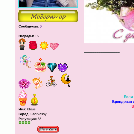
Сообщения:
0
Награды:
15
_________________
Если 
Брендовая о
U
Имя:
khalisi
Город:
Cherkassy
Репутация:
38