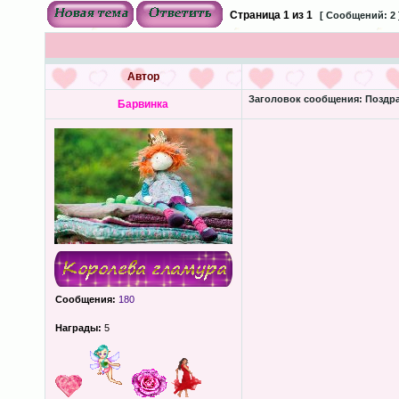
Страница
1
из
1
[ Сообщений: 2 
Автор
Заголовок сообщения:
Поздра
Барвинка
Сообщения:
180
Награды:
5