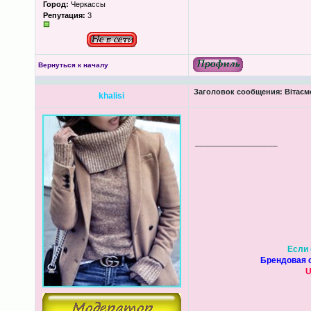
Город:
Черкассы
Репутация:
3
Вернуться к началу
Заголовок сообщения:
Вітаєм
khalisi
_________________
Если 
Брендовая о
U