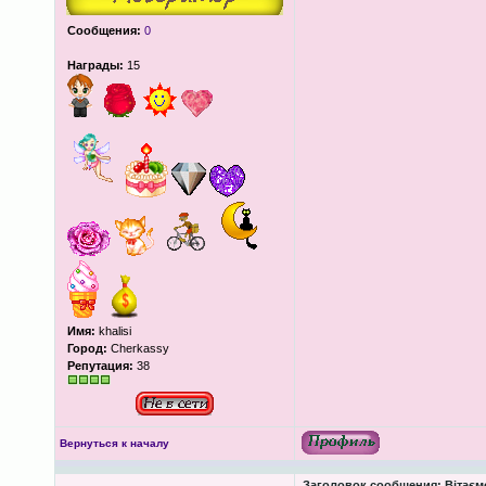
Сообщения:
0
Награды:
15
Имя:
khalisi
Город:
Cherkassy
Репутация:
38
Вернуться к началу
Заголовок сообщения:
Вітаєм