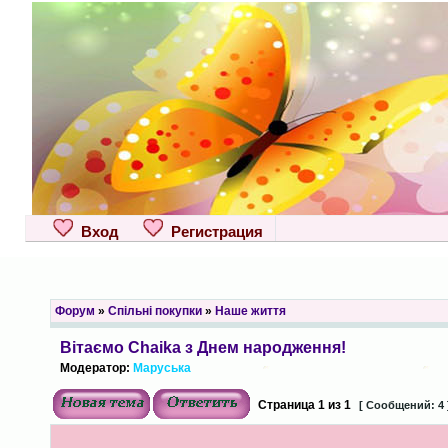
Вход
Регистрация
Форум
»
Спільні покупки
»
Наше життя
Вітаємо Chaika з Днем народження!
Модератор:
Маруська
Страница
1
из
1
[ Сообщений: 4 