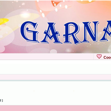
Сооб
2 ]