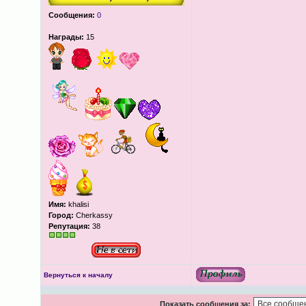
Сообщения:
0
Награды:
15
Имя:
khalisi
Город:
Cherkassy
Репутация:
38
Вернуться к началу
Показать сообщения за: