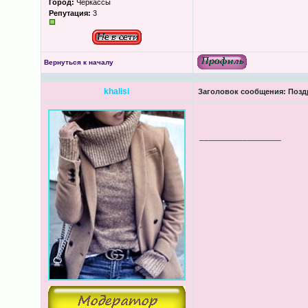
Город:
Черкассы
Репутация:
3
Вернуться к началу
khalisi
Заголовок сообщения:
Поздр
_________________