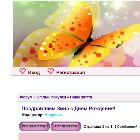
Вход
Регистрация
Форум
»
Спільні покупки
»
Наше життя
Поздравляем Зина с Днём Рождения!
Модератор:
Маруська
Страница
1
из
1
[ Сообщений: 