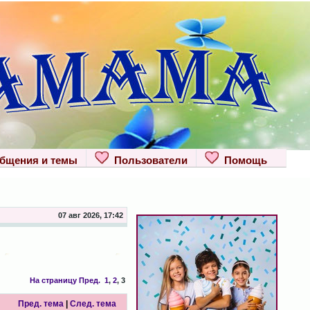
щения и темы
Пользователи
Помощь
07 авг 2026, 17:42
На страницу
Пред.
1
,
2
,
3
Пред. тема
|
След. тема