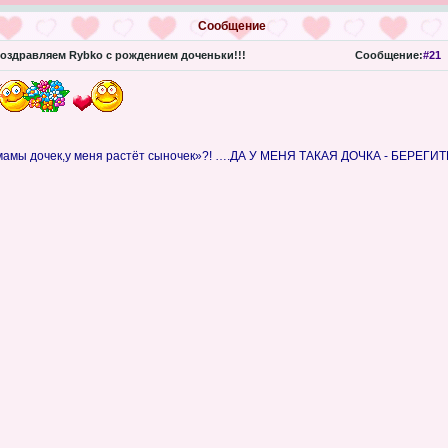
Сообщение
оздравляем Rybko с рождением доченьки!!!
Сообщение:
#21
 мамы дочек,у меня растёт сыночек»?! ….ДА У МЕНЯ ТАКАЯ ДОЧКА - БЕРЕГИ