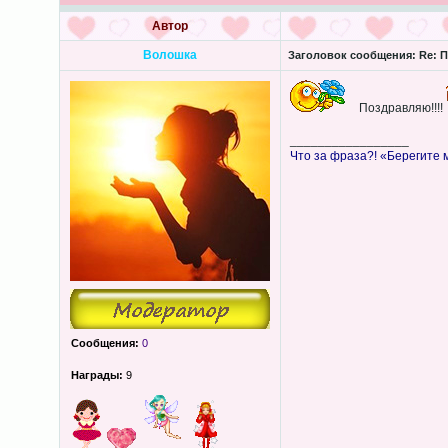
Автор
Волошка
Заголовок сообщения:
Re: П
Поздравляю!!!!
_________________
Что за фраза?! «Берегите
Сообщения:
0
Награды:
9