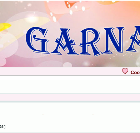
Сооб
26 ]