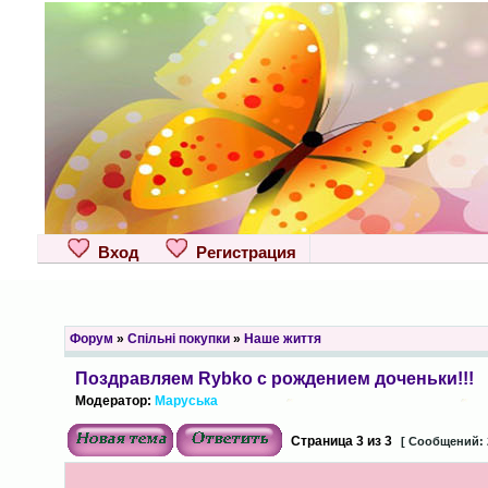
Вход
Регистрация
Форум
»
Спільні покупки
»
Наше життя
Поздравляем Rybko с рождением доченьки!!!
Модератор:
Маруська
Страница
3
из
3
[ Сообщений: 