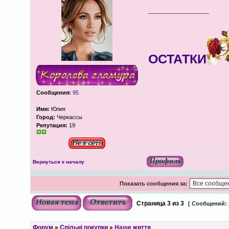
_________________
ОСТАТКИ
Сообщения:
95
Имя:
Юлия
Город:
Черкассы
Репутация:
19
Вернуться к началу
Показать сообщения за:
Страница
3
из
3
[ Сообщений: 
Форум
»
Спільні покупки
»
Наше життя