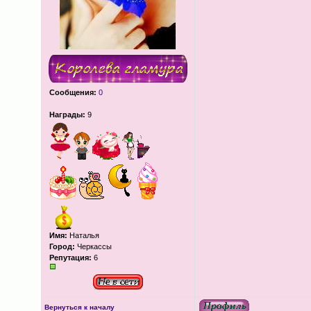
Сообщения:
0
Награды:
9
Имя:
Наталья
Город:
Черкассы
Репутация:
6
Вернуться к началу