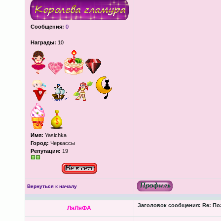
Сообщения:
0
Награды:
10
Имя:
Yasichka
Город:
Черкассы
Репутация:
19
Вернуться к началу
Заголовок сообщения:
Re: По
ЛяЛяФА