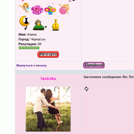
Имя:
Алина
Город:
Черкассы
Репутация:
68
Вернуться к началу
Заголовок сообщения:
Re: По
Yasichka