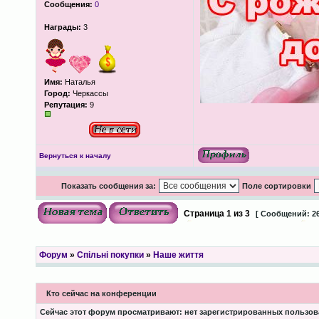
Сообщения:
0
Награды:
3
Имя:
Наталья
Город:
Черкассы
Репутация:
9
Вернуться к началу
Показать сообщения за:
Поле сортировки
Страница
1
из
3
[ Сообщений: 26
Форум
»
Спільні покупки
»
Наше життя
Кто сейчас на конференции
Сейчас этот форум просматривают: нет зарегистрированных пользоват