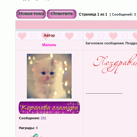
Страница
1
из
1
[ Сообщений: 3 
Автор
Заголовок сообщения:
Поздра
Manuna
_________________
Сообщения:
231
Награды:
4