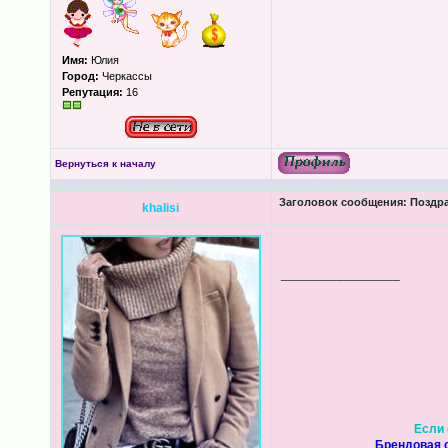
Имя:
Юлия
Город:
Черкассы
Репутация:
16
Вернуться к началу
Заголовок сообщения:
Поздра
khalisi
_________________
Если 
Брендовая о