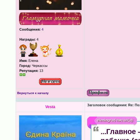
Сообщения:
4
Награды:
4
Имя:
Елена
Город:
Черкассы
Репутация:
13
Вернуться к началу
Заголовок сообщения:
Re: По
Vesta
eleningrad
писал(а):
...Главное 