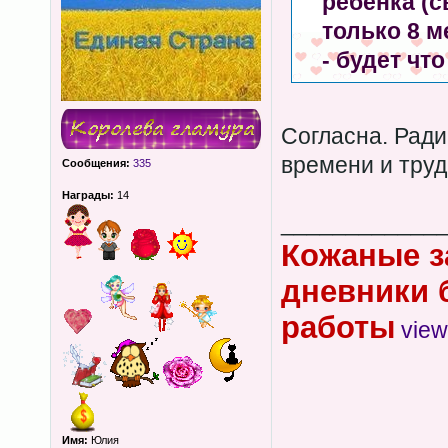
ребенка (с
только 8 м
- будет чт
Согласна. Ради
времени и труд
Сообщения:
335
Награды:
14
____________
Кожаные з
дневники 
работы
view
Имя:
Юлия