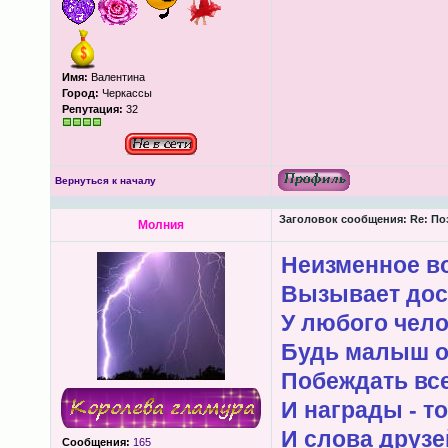
Имя:
Валентина
Город:
Черкассы
Репутация:
32
Вернуться к началу
Заголовок сообщения:
Re: По
Молния
Неизменное в
Вызывает дос
У любого чело
Будь малыш о
Побеждать все
И награды - то
И слова друзе
Сообщения:
165