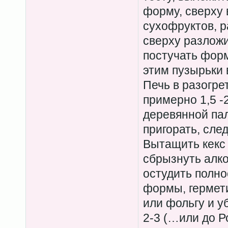
форму, сверху 
сухофруктов, р
сверху разлож
постучать форм
этим пузырьки 
Печь в разогре
примерно 1,5 -
деревянной пал
пригорать, сле
Вытащить кекс 
сбрызнуть алко
остудить полно
формы, гермети
или фольгу и у
2-3 (…или до Р