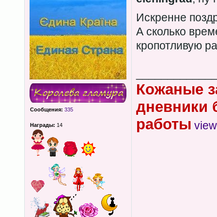
Искренне позд
А сколько врем
кропотливую р
____________
Кожаные з
дневники 
Сообщения:
335
работы
view
Награды:
14