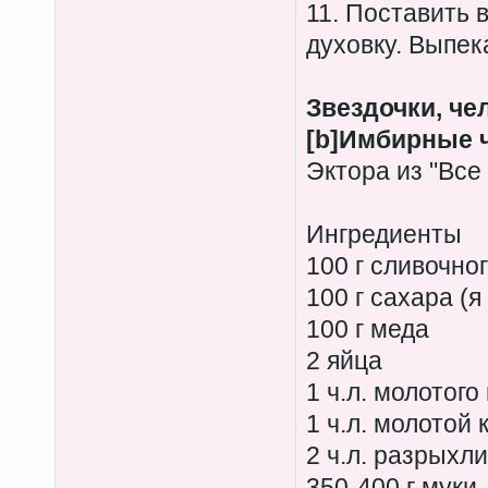
11. Поставить 
духовку. Выпек
Звездочки, че
[b]Имбирные 
Эктора из "Все
Ингредиенты
100 г сливочно
100 г сахара (
100 г меда
2 яйца
1 ч.л. молотого
1 ч.л. молотой
2 ч.л. разрыхл
350-400 г муки