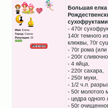
Большая елка 
Рождественски
сухофруктами
- 470г сухофрук
Имя:
Елена
Город:
Смела
140г темного и
Репутация:
25
клюквы, 70г су
- 70г рома (или
- 200г сливочно
- 4 яйца,
- 220г сахара,
- 250г муки,
- 1/2 ч.л. разр
- 50г молотого
- цедра одного
- 50г очищенно