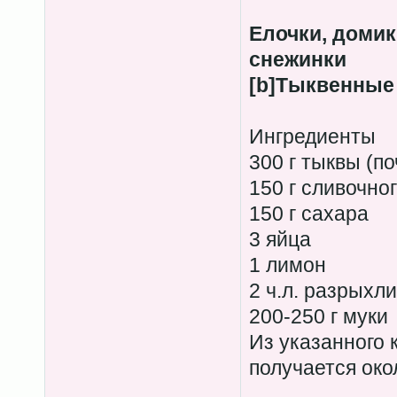
Елочки, домик
снежинки
[b]Тыквенные
Ингредиенты
300 г тыквы (п
150 г сливочно
150 г сахара
3 яйца
1 лимон
2 ч.л. разрыхли
200-250 г муки
Из указанного 
получается око