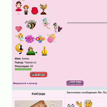
____________
Имя:
Алина
Город:
Черкассы
Репутация:
68
Вернуться к началу
Заголовок сообщения:
Re: По
Kat£rjuga