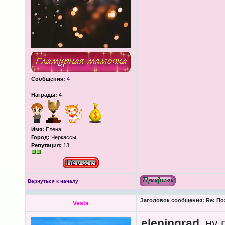
Сообщения:
4
Награды:
4
Имя:
Елена
Город:
Черкассы
Репутация:
13
Вернуться к началу
Заголовок сообщения:
Re: По
Vesta
eleningrad
, ну