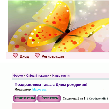
Вход
Регистрация
Форум
»
Спільні покупки
»
Наше життя
Поздравляем таша с Днем рождения!
Модератор:
Маруська
Страница
1
из
1
[ Сообщений: 3 