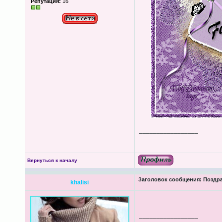
Репутация:
16
_________________
Вернуться к началу
Заголовок сообщения:
Поздра
khalisi
_________________