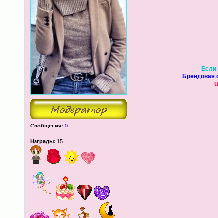
Если 
Брендовая о
U
Сообщения:
0
Награды:
15