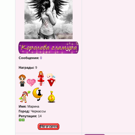
Сообщения:
0
Награды:
9
Имя:
Марина
Город:
Черкассы
Репутация:
14