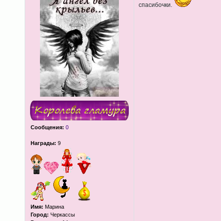
спасибочки.
Сообщения:
0
Награды:
9
Имя:
Марина
Город:
Черкассы