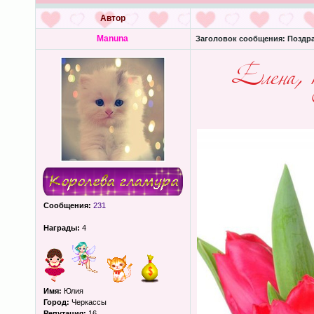
Автор
Manuna
Заголовок сообщения:
Поздра
Сообщения:
231
Награды:
4
Имя:
Юлия
Город:
Черкассы
Репутация:
16