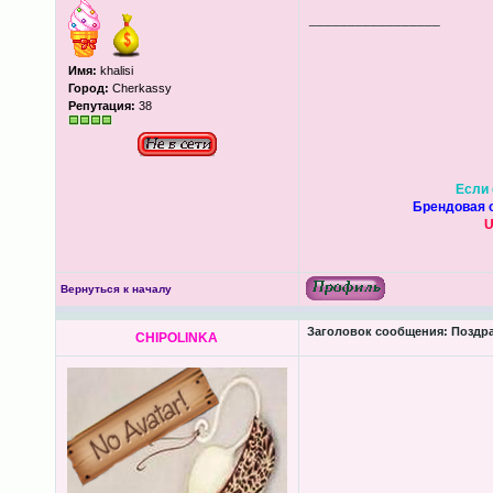
_________________
Имя:
khalisi
Город:
Cherkassy
Репутация:
38
Если 
Брендовая о
U
Вернуться к началу
Заголовок сообщения:
Поздра
CHIPOLINKA