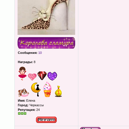
Сообщения:
10
Награды:
8
Имя:
Елена
Город:
Черкассы
Репутация:
24