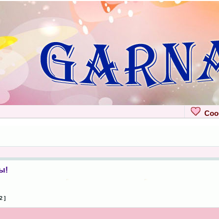
Сооб
ы!
2 ]