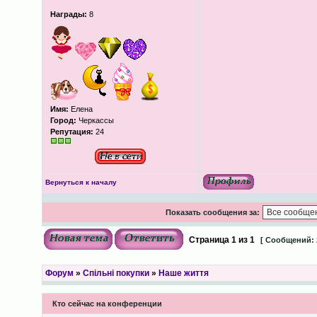
Награды:
8
Имя:
Елена
Город:
Черкассы
Репутация:
24
Вернуться к началу
Показать сообщения за:
Страница
1
из
1
[ Сообщений: 
Форум
»
Спільні покупки
»
Наше життя
Кто сейчас на конференции