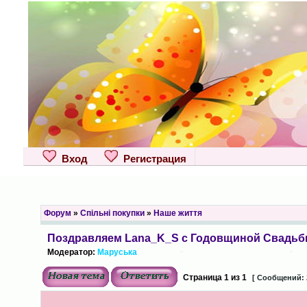
Вход
Регистрация
Форум
»
Спільні покупки
»
Наше життя
Поздравляем Lana_K_S с Годовщиной Свадьб
Модератор:
Маруська
Страница
1
из
1
[ Сообщений: 