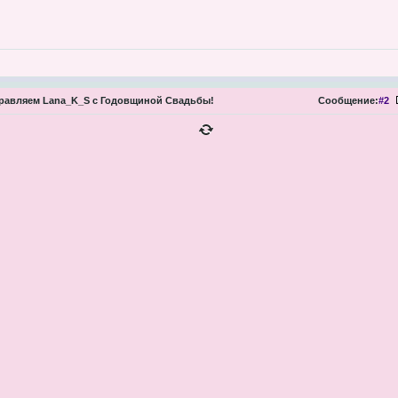
равляем Lana_K_S с Годовщиной Свадьбы!
Сообщение:
#2