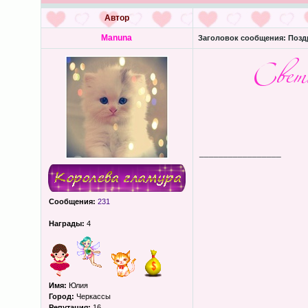
Автор
Manuna
Заголовок сообщения:
Позд
_________________
Сообщения:
231
Награды:
4
Имя:
Юлия
Город:
Черкассы
Репутация:
16