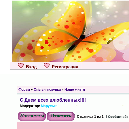
Вход
Регистрация
Форум
»
Спільні покупки
»
Наше життя
С Днем всех влюбленных!!!!
Модератор:
Маруська
Страница
1
из
1
[ Сообщений: 