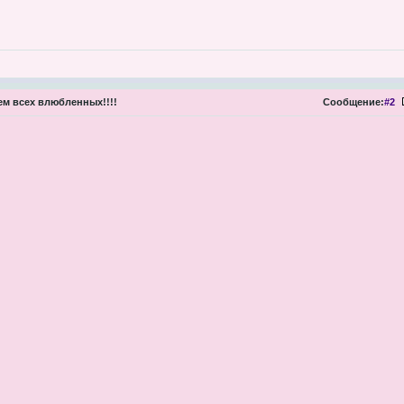
м всех влюбленных!!!!
Сообщение:
#2