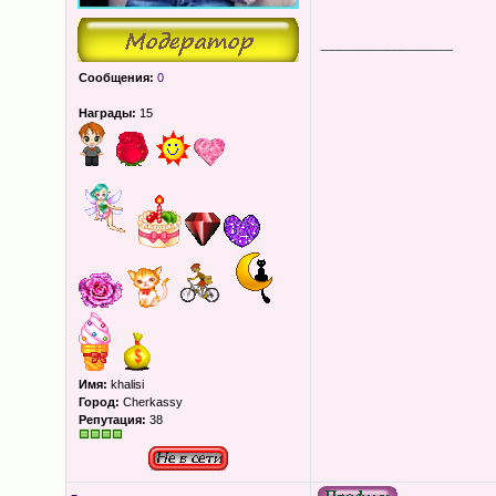
_________________
Сообщения:
0
Награды:
15
Имя:
khalisi
Город:
Cherkassy
Репутация:
38