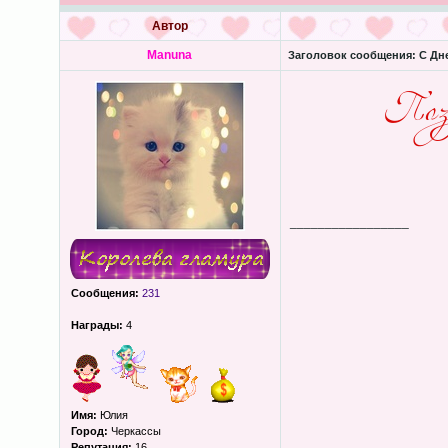
Автор
Manuna
Заголовок сообщения:
С Дне
_________________
Сообщения:
231
Награды:
4
Имя:
Юлия
Город:
Черкассы
Репутация:
16