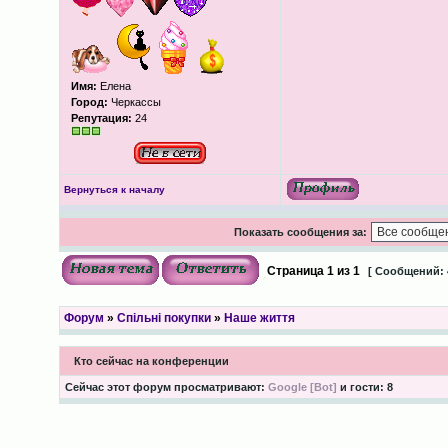
Имя:
Елена
Город:
Черкассы
Репутация:
24
Вернуться к началу
Показать сообщения за:
Страница
1
из
1
[ Сообщений: 
Форум
»
Спільні покупки
»
Наше життя
Кто сейчас на конференции
Сейчас этот форум просматривают:
Google [Bot]
и гости: 8