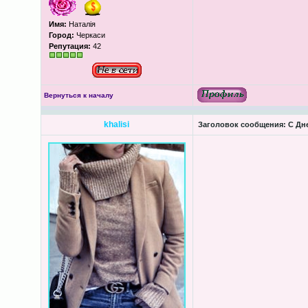
Имя:
Наталія
Город:
Черкаси
Репутация:
42
Вернуться к началу
khalisi
Заголовок сообщения:
С Дне