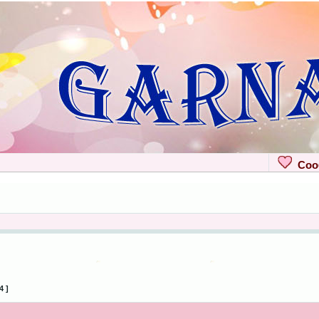
Сооб
4 ]