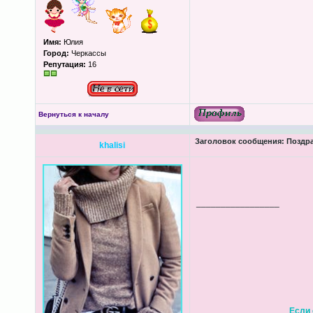
Имя:
Юлия
Город:
Черкассы
Репутация:
16
Вернуться к началу
Заголовок сообщения:
Поздра
khalisi
_________________
Если 