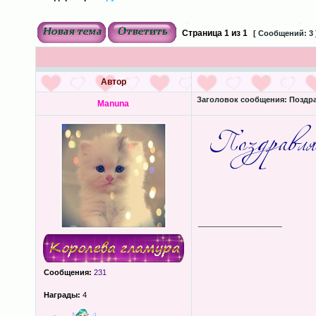
Страница
1
из
1
[ Сообщений: 3 
Автор
Заголовок сообщения:
Поздра
Manuna
_________________
Сообщения:
231
Награды:
4