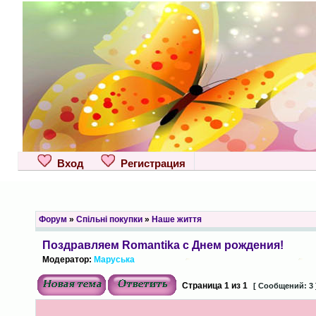
Вход
Регистрация
Форум
»
Спільні покупки
»
Наше життя
Поздравляем Romantika с Днем рождения!
Модератор:
Маруська
Страница
1
из
1
[ Сообщений: 3 