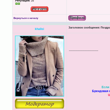
Репутация:
16
Вернуться к началу
Заголовок сообщения:
Поздра
khalisi
_________________
Если 
Брендовая о
U