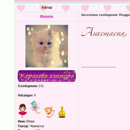
Автор
Заголовок сообщения:
Поздра
Manuna
_________________
Сообщения:
231
Награды:
4
Имя:
Юлия
Город:
Черкассы