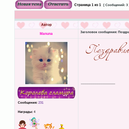
Страница
1
из
1
[ Сообщений: 3 
Автор
Заголовок сообщения:
Поздра
Manuna
_________________
Сообщения:
231
Награды:
4