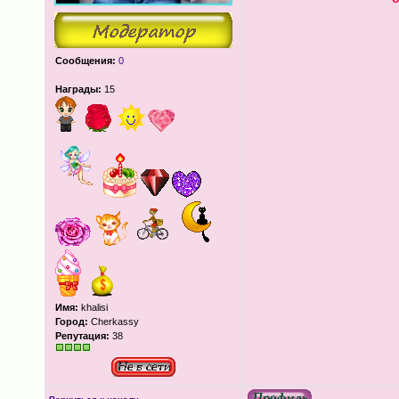
Сообщения:
0
Награды:
15
Имя:
khalisi
Город:
Cherkassy
Репутация:
38