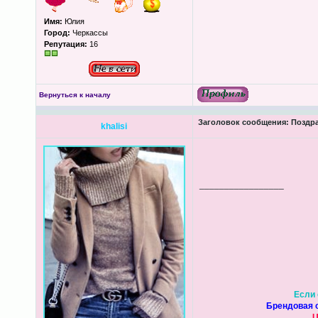
Имя:
Юлия
Город:
Черкассы
Репутация:
16
Вернуться к началу
Заголовок сообщения:
Поздра
khalisi
_________________
Если 
Брендовая о
U