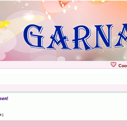
Сооб
ния!
4 ]