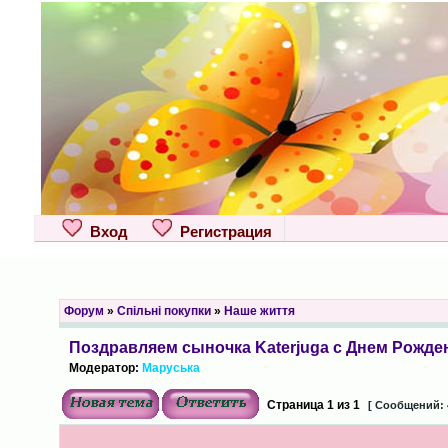
Вход
Регистрация
Форум
»
Спільні покупки
»
Наше життя
Поздравляем сыночка Katerjuga с Днем Рожде
Модератор:
Маруська
Страница
1
из
1
[ Сообщений: 