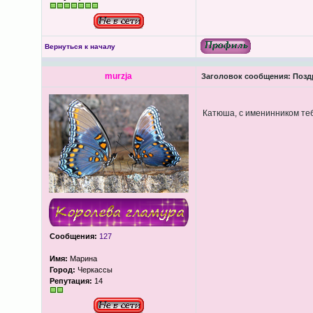
Вернуться к началу
murzja
Заголовок сообщения:
Поздр
Катюша, с именинником тебя
Сообщения:
127
Имя:
Марина
Город:
Черкассы
Репутация:
14