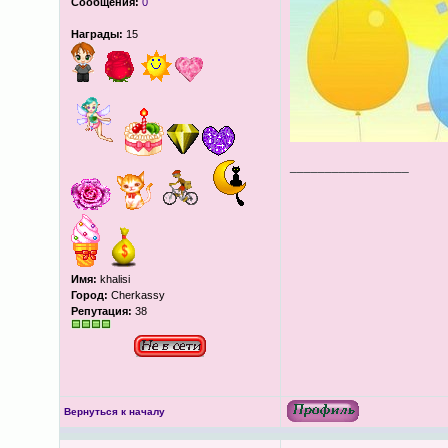
Сообщения:
0
Награды:
15
_________________
Имя:
khalisi
Город:
Cherkassy
Репутация:
38
Вернуться к началу