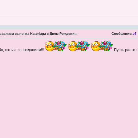
авляем сыночка Katerjuga с Днем Рождения!
Сообщение:
#4
, хоть и с опозданием!!!
Пусть растет 