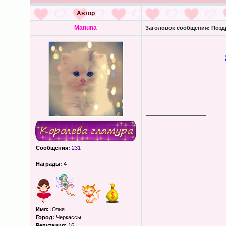
Автор
Manuna
Заголовок сообщения:
Поздр
_________________
Сообщения:
231
Награды:
4
Имя:
Юлия
Город:
Черкассы
Репутация:
16