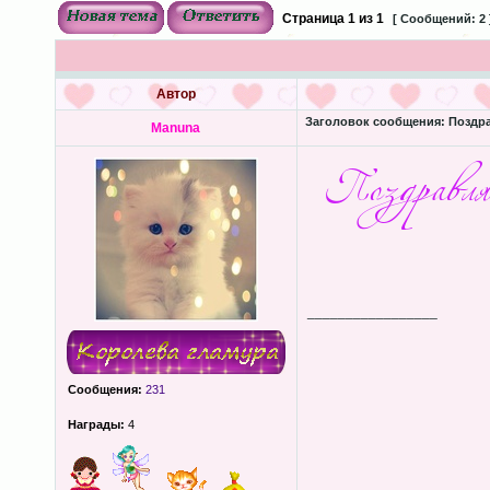
Страница
1
из
1
[ Сообщений: 2 
Автор
Заголовок сообщения:
Поздра
Manuna
_________________
Сообщения:
231
Награды:
4