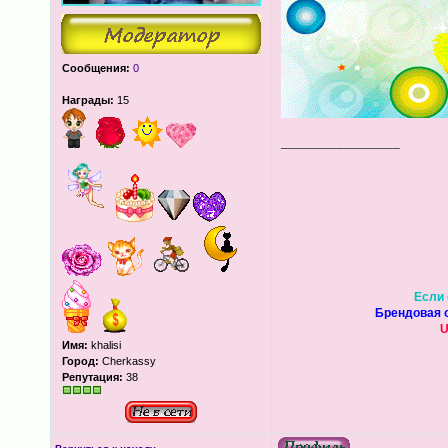
Сообщения:
0
Награды:
15
_________________
Если 
Брендовая о
U
Имя:
khalisi
Город:
Cherkassy
Репутация:
38