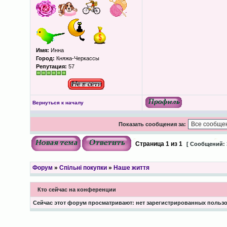
Имя:
Инна
Город:
Княжа-Черкассы
Репутация:
57
Вернуться к началу
Показать сообщения за:
Страница
1
из
1
[ Сообщений: 
Форум
»
Спільні покупки
»
Наше життя
Кто сейчас на конференции
Сейчас этот форум просматривают: нет зарегистрированных пользов