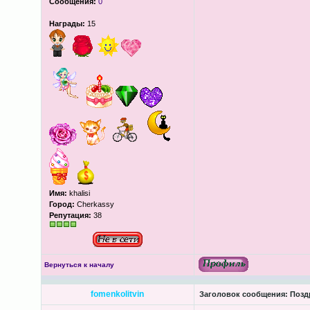
Сообщения:
0
Награды:
15
Имя:
khalisi
Город:
Cherkassy
Репутация:
38
Вернуться к началу
fomenkolitvin
Заголовок сообщения:
Поздр