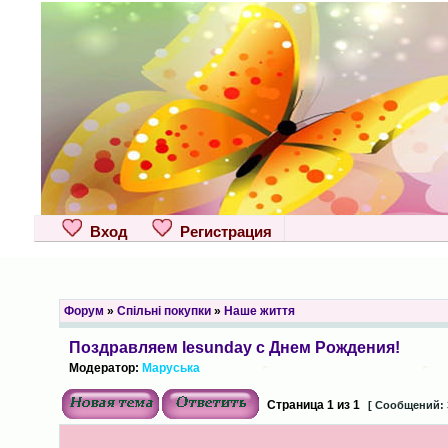
Вход
Регистрация
Форум
»
Спільні покупки
»
Наше життя
Поздравляем lesunday с Днем Рождения!
Модератор:
Маруська
Страница
1
из
1
[ Сообщений: 