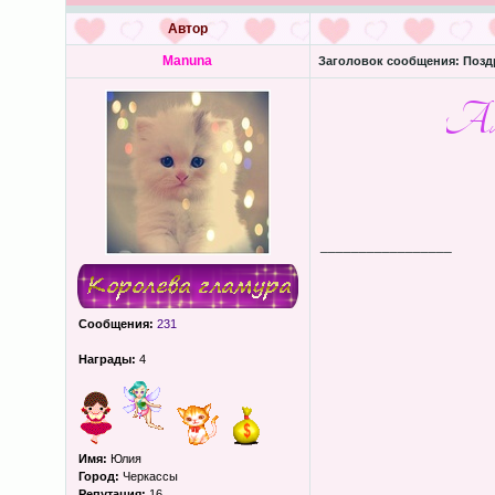
Автор
Manuna
Заголовок сообщения:
Поздр
_________________
Сообщения:
231
Награды:
4
Имя:
Юлия
Город:
Черкассы
Репутация:
16