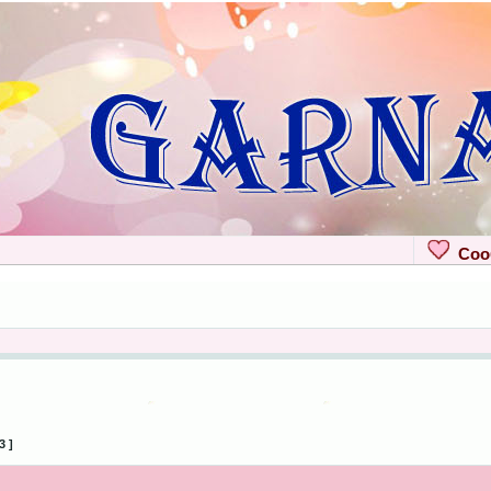
Сооб
3 ]