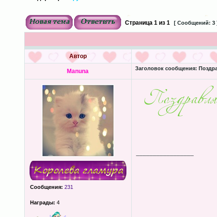
Страница
1
из
1
[ Сообщений: 3 
Автор
Заголовок сообщения:
Поздра
Manuna
_________________
Сообщения:
231
Награды:
4