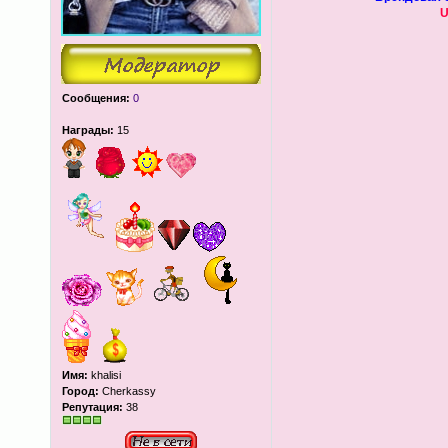
U
Сообщения:
0
Награды:
15
Имя:
khalisi
Город:
Cherkassy
Репутация:
38