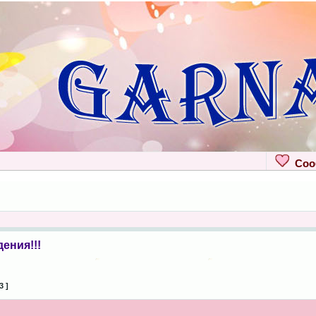
Сооб
ения!!!
3 ]