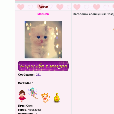
Автор
Manuna
Заголовок сообщения:
Поздр
_________________
Сообщения:
231
Награды:
4
Имя:
Юлия
Город:
Черкассы
Репутация:
16