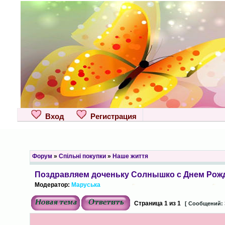
Вход
Регистрация
Форум
»
Спільні покупки
»
Наше життя
Поздравляем доченьку Солнышко с Днем Рожд
Модератор:
Маруська
Страница
1
из
1
[ Сообщений: 