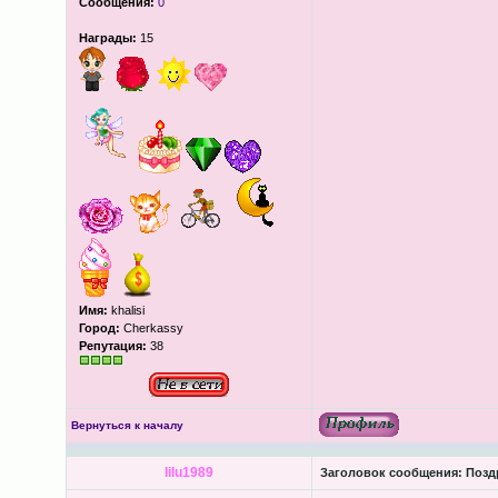
Сообщения:
0
Награды:
15
Имя:
khalisi
Город:
Cherkassy
Репутация:
38
Вернуться к началу
lilu1989
Заголовок сообщения:
Поздр