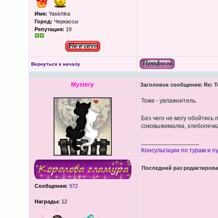
Имя:
Yasichka
Город:
Черкассы
Репутация:
19
Вернуться к началу
Mystery
Заголовок сообщения:
Re: Т
Тоже - увлажнитель.
Без чего не могу обойтись 
соковыжималка, хлебопечка
_________________
Консультации по турам и пу
Последний раз редактиров
Сообщения:
972
Награды:
12