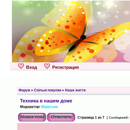
Вход
Регистрация
Форум
»
Спільні покупки
»
Наше життя
Техника в нашем доме
Модератор:
Маруська
Страница
1
из
7
[ Сообщений: 