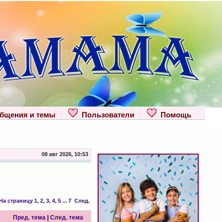
щения и темы
Пользователи
Помощь
08 авг 2026, 10:53
На страницу
1
,
2
,
3
,
4
,
5
...
7
След.
Пред. тема
|
След. тема