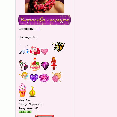
Сообщения:
11
Награды:
16
Имя:
Яна
Город:
Черкассы
Репутация:
43