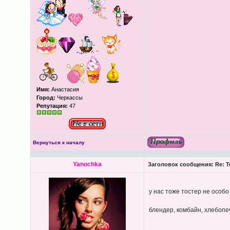
Имя:
Анастасия
Город:
Черкассы
Репутация:
47
Вернуться к началу
Yanochka
Заголовок сообщения:
Re: Т
у нас тоже тостер не особо
блендер, комбайн, хлебопе