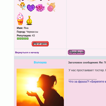
Имя:
Яна
Город:
Черкассы
Репутация:
43
Вернуться к началу
Волошка
Заголовок сообщения:
Re: Т
У нас простаивает тостер. 
_________________
Что за фраза?! «Берегите