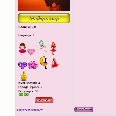
Сообщения:
0
Награды:
9
Имя:
Валентина
Город:
Черкассы
Репутация:
32
Вернуться к началу