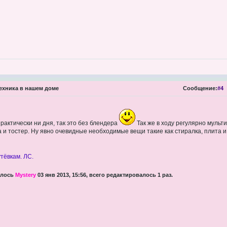
ехника в нашем доме
Сообщение:
#4
практически ни дня, так это без блендера
Так же в ходу регулярно мульти
 и тостер. Ну явно очевидные необходимые вещи такие как стиралка, плита и 
тёвкам. ЛС.
алось
Mystery
03 янв 2013, 15:56, всего редактировалось 1 раз.