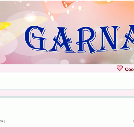
Сооб
62 ]