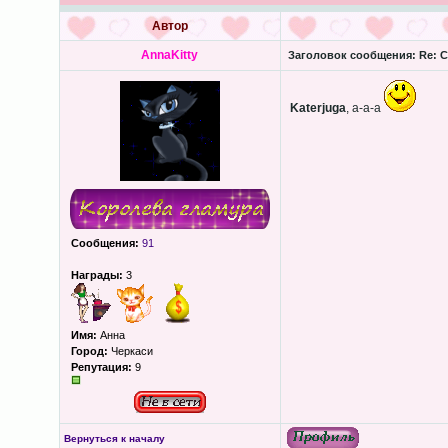
Автор
AnnaKitty
Заголовок сообщения:
Re: С
Katerjuga
, а-а-а
Сообщения:
91
Награды:
3
Имя:
Анна
Город:
Черкаси
Репутация:
9
Вернуться к началу