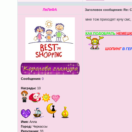
ЛяЛяФА
Заголовок сообщения:
Re: С
мне тож приходят кучу смс
_________________
КАК ПОДОБРАТЬ
НЕМЕЦК
ШОПИНГ
В ГЕ
Сообщения:
0
Награды:
10
Имя:
Алла
Город:
Черкассы
Репутация:
33