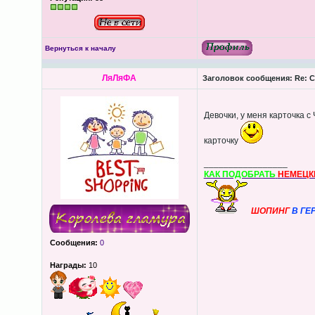
Вернуться к началу
ЛяЛяФА
Заголовок сообщения:
Re: С
Девочки, у меня карточка с
карточку
_________________
КАК ПОДОБРАТЬ
НЕМЕЦК
ШОПИНГ
В ГЕ
Сообщения:
0
Награды:
10