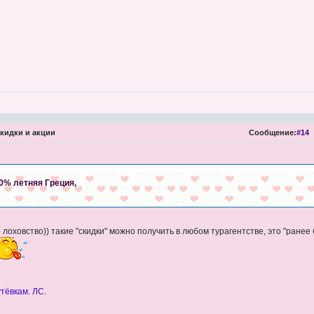
кидки и акции
Сообщение:
#14
0% летняя Греция,
о лоховство)) такие "скидки" можно получить в любом турагентстве, это "ране
тёвкам. ЛС.