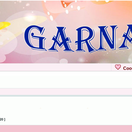
Сооб
20 ]