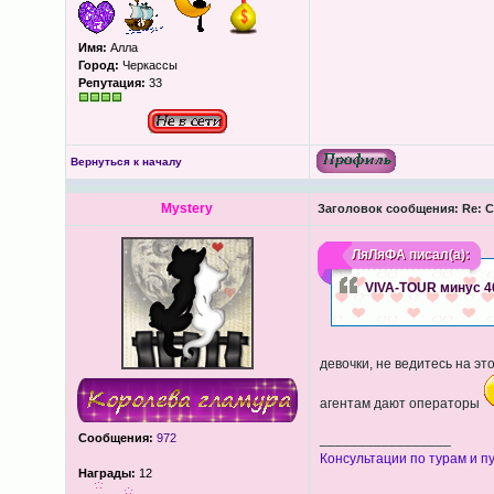
Имя:
Алла
Город:
Черкассы
Репутация:
33
Вернуться к началу
Mystery
Заголовок сообщения:
Re: С
ЛяЛяФА
писал(а):
VIVA-TOUR минус 4
девочки, не ведитесь на эт
агентам дают операторы
Сообщения:
972
_________________
Консультации по турам и пу
Награды:
12