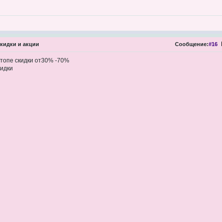
кидки и акции
Сообщение:
#16
ртопе скидки от30% -70%
кидки