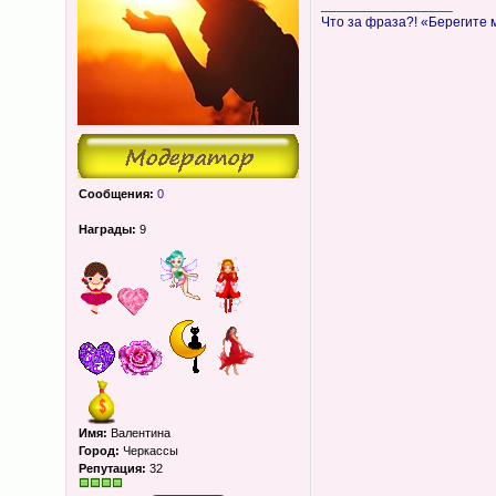
_________________
Что за фраза?! «Берегите
Сообщения:
0
Награды:
9
Имя:
Валентина
Город:
Черкассы
Репутация:
32