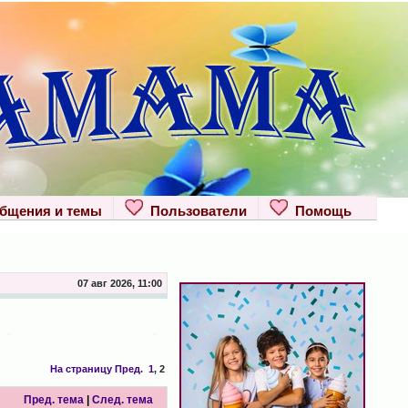
щения и темы
Пользователи
Помощь
07 авг 2026, 11:00
На страницу
Пред.
1
,
2
Пред. тема
|
След. тема