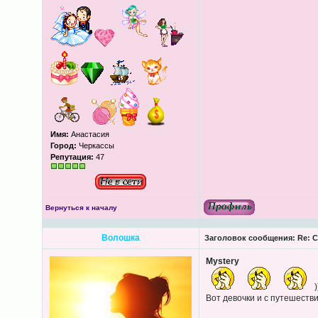
Имя:
Анастасия
Город:
Черкассы
Репутация:
47
Вернуться к началу
Волошка
Заголовок сообщения:
Re: С
Mystery
)
Вот девочки и с путешестви