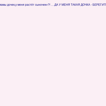
 мамы дочек,у меня растёт сыночек»?! ….ДА У МЕНЯ ТАКАЯ ДОЧКА - БЕРЕГИ