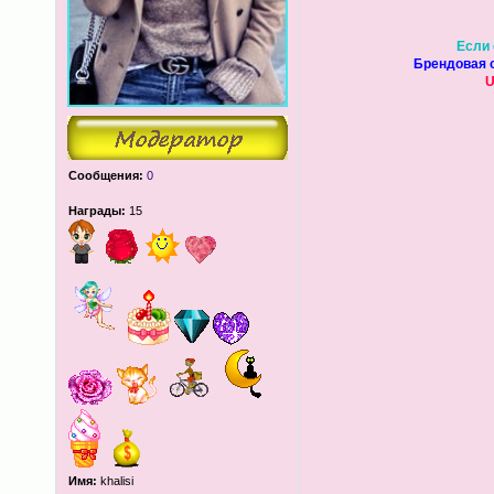
Если 
Брендовая о
U
Сообщения:
0
Награды:
15
Имя:
khalisi