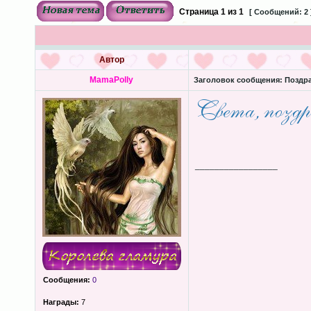
Страница
1
из
1
[ Сообщений: 2 
Автор
MamaPolly
Заголовок сообщения:
Поздра
_________________
Сообщения:
0
Награды:
7