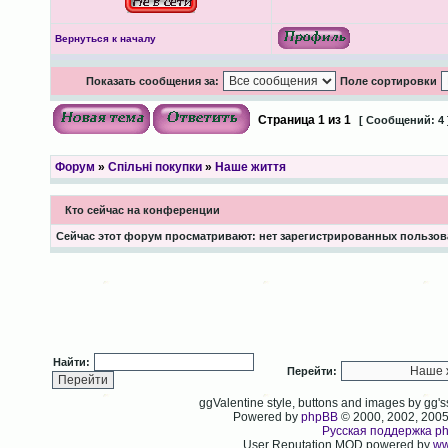
Вернуться к началу
Показать сообщения за:
Поле сортировки
Страница
1
из
1
[ Сообщений: 4 
Форум
»
Спільні покупки
»
Наше життя
Кто сейчас на конференции
Сейчас этот форум просматривают: нет зарегистрированных пользова
Найти:
Перейти:
ggValentine style, buttons and images by gg
Powered by
phpBB
© 2000, 2002, 200
Русская поддержка p
User Reputation MOD powered by
ww