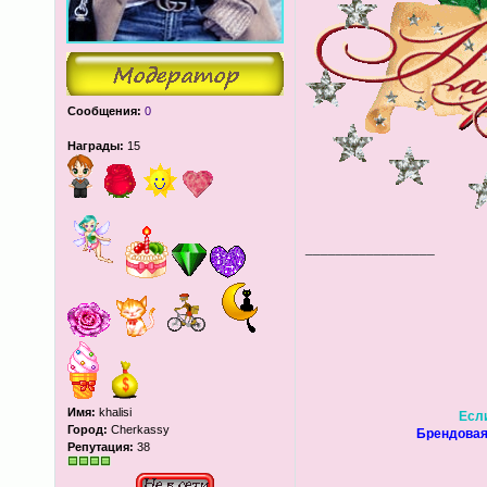
Сообщения:
0
Награды:
15
_________________
Имя:
khalisi
Если
Город:
Cherkassy
Брендовая
Репутация:
38