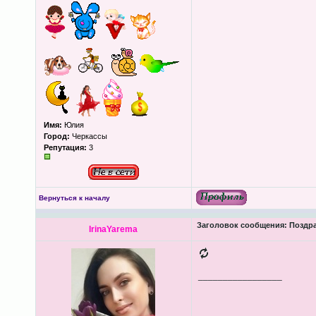
Имя:
Юлия
Город:
Черкассы
Репутация:
3
Вернуться к началу
Заголовок сообщения:
Поздра
IrinaYarema
_________________