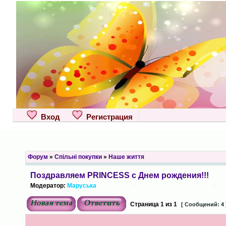
Вход
Регистрация
Форум
»
Спільні покупки
»
Наше життя
Поздравляем PRINCESS с Днем рождения!!!
Модератор:
Маруська
Страница
1
из
1
[ Сообщений: 4 