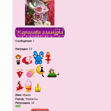
Сообщения:
1
Награды:
13
Имя:
Ирина
Город:
Черкассы
Репутация:
18