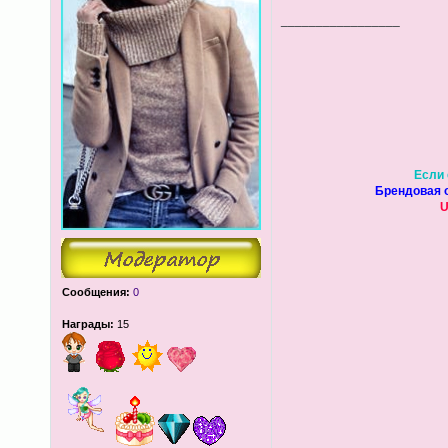
_________________
Если 
Брендовая о
U
Сообщения:
0
Награды:
15