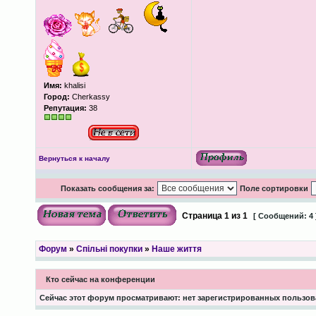
Имя:
khalisi
Город:
Cherkassy
Репутация:
38
Вернуться к началу
Показать сообщения за:
Поле сортировки
Страница
1
из
1
[ Сообщений: 4 
Форум
»
Спільні покупки
»
Наше життя
Кто сейчас на конференции
Сейчас этот форум просматривают: нет зарегистрированных пользова