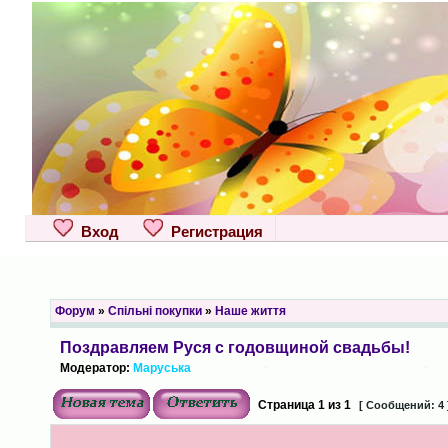
Вход
Регистрация
Форум
»
Спільні покупки
»
Наше життя
Поздравляем Руся с годовщиной свадьбы!
Модератор:
Маруська
Страница
1
из
1
[ Сообщений: 4 